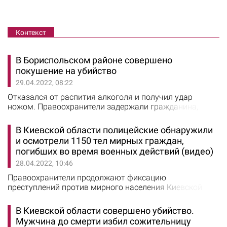
Контекст
В Бориспольском районе совершено
покушение на убийство
29.04.2022, 08:22
Отказался от распития алкоголя и получил удар
ножом. Правоохранители задержали гражданина,
подозреваемого в нанесении ножевого ранения
знакомому. Об этом сообщили в полиции Киевской
В Киевской области полицейские обнаружили
области. Преступление было совершено 26 апреля, в
и осмотрели 1150 тел мирных граждан,
селе Большая Александровка, 48-летний мужчина из-
погибших во время военных действий (видео)
за конфликта дважды ударил 36-летнего знакомого
28.04.2022, 10:46
ножом в шею, после чего отправился спать.…
Правоохранители продолжают фиксацию
преступлений против мирного населения Киевской
области со стороны воск РФ. Об этом сообщили в
областном управлении НП. 27 апреля начальник
В Киевской области совершено убийство.
полиции Киевской области Андрей Небытов посетил
Мужчина до смерти избил сожительницу
село Мощун. "На Киевщине по результатам