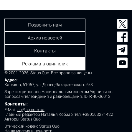
совершено в октябре 2022 года. В квартире на улице
Милославской врачи обнаружили 21-летнего парня с…
Позвонить нам
Архив новостей
Контакты
Реклама в один клик
© 2001-2026, Staus Quo. Все права защищены.
Адрес:
Харьков, 61057, ул. Донец-Захаржевского 6/8
Зарегистрировано Национальным советом Украины по
вопросам телевидения и радиовещания.
ID: R 40-06013.
Контакты
:
E-Mail:
sq@sq.com.ua
Главный редактор Наталья Кобзар,
тел. +380503271422
Авторы Status Quo
Этический кодекс Status Quo
Наша миссия и ценности