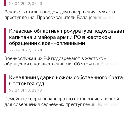
28.04.2022, 07:23
проведения отработки полицейские обнаружили и
осмотрели 1 150 тел погибших гражданских лиц.
Ревность стала поводом для совершения тяжкого
Найденные…
преступления. Правоохранители Белоцерковского
района задержали гражданина, который
подозревается в убийстве сожительницы. Об этом 27
Киевская областная прокуратура подозревает
апреля сообщили в полиции Киевской области.
капитана и майора армии РФ в жестоком
Убийство было совершено в городе Узин. Во время
обращении с военнопленными
конфликта на почве ревности мужчина несколько раз
27.04.2022, 17:24
ударил кулаком свою 44-летнюю гражданскую жену.…
Военнослужащих РФ подозревают в жестоком
обращении с военнопленными. Об этом сообщили в
Киевской областной прокуратуре. При процессуальном
руководстве Броварской окружной прокуратуры
Киевлянин ударил ножом собственного брата.
Киевской области заочно уведомлено о подозрении
Состоится суд
капитана и майора мотострелковой роты 15-й бригады
27.04.2022, 09:32
2-й гвардейской общевойсковой армии Центрального
военного округа ВС РФ в жестоком обращении с
Семейные ссоры неоднократно становились почвой
военнопленными.…
для совершения серьезных преступлений. Киевские
следователи завершили досудебное расследование в
отношении гражданина, который нанес ножевое
ранение собственному брату. Об этом 26 апреля
сообщили в полиции Киева. Преступление было