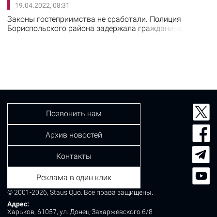
19.04.2022, 08:31
совершено несколькими днями ранее, 14 апреля. При
распитии алкоголя между двумя мужчинами возник
Законы гостеприимства не сработали. Полиция
конфликт. 43-летний мужчина схватил в руки…
Бориспольского района задержала гражданина,
который подозревается в совершении убийства. Об
этом сообщили в областном управлении НП.
Преступление было совершено 16 апреля в селе
Мазинки. Местный житель пришел в гости к
знакомому для совместного распития алкогольных
напитков. Во время застолья между мужчинами
возник конфликт. 54-летний…
Позвонить нам
Архив новостей
Контакты
Реклама в один клик
© 2001-2026, Staus Quo. Все права защищены.
Адрес:
Харьков, 61057, ул. Донец-Захаржевского 6/8