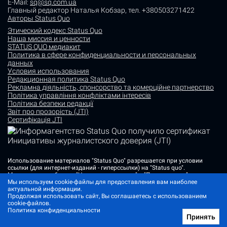
E-Mail:
sq@sq.com.ua
Главный редактор Наталья Кобзар,
тел. +380503271422
Авторы Status Quo
Этический кодекс Status Quo
Наша миссия и ценности
STATUS QUO медиакит
Политика в сфере конфиденциальности и персональных
данных
Условия использования
Редакционная политика Status Quo
Рекламна діяльність, спонсорство та комерційне партнерство
Політика управління конфліктами інтересів
Політика безпеки редакції
Звіт про прозорість (JTI)
Сертифікація JTI
Использование материалов "Status Quo" разрешается при условии
ссылки (для интернет-изданий - гиперссылки) на "Status quo".
Материалы в рубриках "Новости партнеров" и "Пресс-релизы"
Мы используем cookie-файлы для предоставления вам наиболее
размещаются на правах рекламы или в рамках некоммерческого
актуальной информации.
партнерства.
Продолжая использовать сайт, Вы соглашаетесь с использованием
Изображения, содержащие метку "Status Quo" или не содержащие
cookie-файлов.
информации об источнике фото, являются иллюстративными либо
Политика конфиденциальности
сгенерированными ИИ
Принять