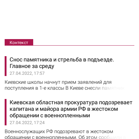
Контекст
Снос памятника и стрельба в подъезде.
Главное за среду
27.04.2022, 17:57
Киевские школы начнут прием заявлений для
поступления в 1-е классы В Киеве снесли памятник
рабочим в Крещатом парке (фото) Киевские
полицейские изъяли у преступной группировки
Киевская областная прокуратура подозревает
наркотики на сумму 1,5 миллиона гривен и 300 тысяч
капитана и майора армии РФ в жестоком
долларов наличными В Киеве на Оболони хулиган
обращении с военнопленными
устроил стрельбу в подъезде и угрожал гранатой
27.04.2022, 17:24
полицейским В Вышгородском районе совершено
покушение…
Военнослужащих РФ подозревают в жестоком
обращении с военнопленными. Об этом сообщили в