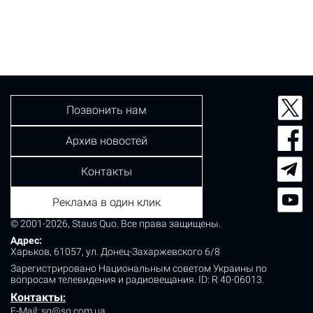
сообщили в полиции Киевской области. Преступление
было совершено 24 апреля в селе Андреевка. 45-
летний мужчина пришел к своему однокласснику,
чтобы разрешить давний конфликт. Между знакомыми
вспыхнула потасовка, в ходе которой злоумышленник
достал нож и нанес противнику удар в грудь.…
Позвонить нам
Архив новостей
Контакты
Реклама в один клик
© 2001-2026, Staus Quo. Все права защищены.
Адрес:
Харьков, 61057, ул. Донец-Захаржевского 6/8
Зарегистрировано Национальным советом Украины по
вопросам телевидения и радиовещания.
ID: R 40-06013.
Контакты
:
E-Mail:
sq@sq.com.ua