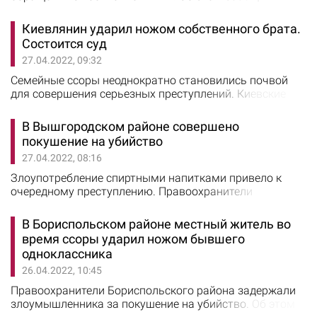
Киевской областной прокуратуре. При процессуальном
руководстве Броварской окружной прокуратуры
Киевлянин ударил ножом собственного брата.
Киевской области заочно уведомлено о подозрении
Состоится суд
капитана и майора мотострелковой роты 15-й бригады
27.04.2022, 09:32
2-й гвардейской общевойсковой армии Центрального
военного округа ВС РФ в жестоком обращении с
Семейные ссоры неоднократно становились почвой
военнопленными.…
для совершения серьезных преступлений. Киевские
следователи завершили досудебное расследование в
отношении гражданина, который нанес ножевое
В Вышгородском районе совершено
ранение собственному брату. Об этом 26 апреля
покушение на убийство
сообщили в полиции Киева. Преступление было
27.04.2022, 08:16
совершено в октябре 2022 года. В квартире на улице
Милославской врачи обнаружили 21-летнего парня с…
Злоупотребление спиртными напитками привело к
очередному преступлению. Правоохранители
Вышгородского района задержали гражданина,
который нанес удар ножом в спину знакомому. Об
В Бориспольском районе местный житель во
этом сообщили в полиции Киевской области
время ссоры ударил ножом бывшего
Преступление было совершено 24 апреля в селе
одноклассника
Катюжанка. Двое мужчин пришли в гости к приятелям
26.04.2022, 10:45
и начали распивали спиртное. Между гостями возник
конфликт, в результате…
Правоохранители Бориспольского района задержали
злоумышленника за покушение на убийство. Об этом