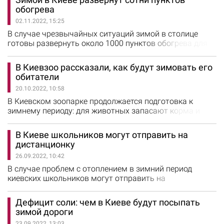
намеревается уничтожить критическую
обогрева
инфраструктуру Украины, чтобы оставить жителей
02.11.2022, 15:25
страны зимой без света, тепла и воды. "Несколько дней
назад журналисты спросили меня: есть…
В случае чрезвычайных ситуаций зимой в столице
готовы развернуть около 1000 пунктов обогрева для
жителей города. Об этом сообщил мэр Киева Виталий
Кличко. По его словам, из-за ракетных атак врага на
В Киевзоо рассказали, как будут зимовать его
объекты критической инфраструктуры городские
обитатели
власти рассматривают разные сценарии развития
20.10.2022, 10:58
событий. "Худший – когда вообще не будет
электроэнергии, водо-…
В Киевском зоопарке продолжается подготовка к
зимнему периоду: для животных запасают корма и
утепляют здания. Об этом сообщили в КП "Киевский
зоопарк". "Холода уже совсем близко, и мы делаем все,
В Киеве школьников могут отправить на
чтобы животные были согреты, ухожены и
дистанционку
накормлены: создаем запасы кормов, утепляем
26.09.2022, 10:42
здания, закупаем электрогенераторы, инфракрасные
обогреватели и дровяные…
В случае проблем с отоплением в зимний период
киевских школьников могут отправить на
дистанционку. Об этом на своей странице в Facebook
сообщил заместитель председателя КГГА Валентин
Дефицит соли: чем в Киеве будут посыпать
Мондриевский. "Зима будет сложной, и в случае
зимой дороги
отключений нужно быть готовыми идти на
23.09.2022, 13:03