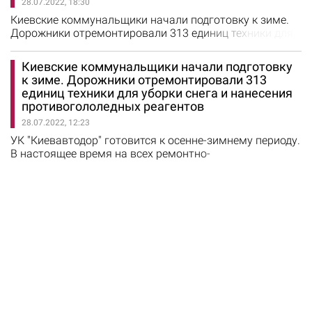
28.07.2022, 18:30
этом сообщил заместитель председателя КГГА Петр
Пантелеев. Городские власти осознают, насколько…
Киевские коммунальщики начали подготовку к зиме.
Дорожники отремонтировали 313 единиц техники для
уборки снега и нанесения противогололедных
реагентов В Киеве состоялся обряд массового
Киевские коммунальщики начали подготовку
крещения. День в истории Киевская область
к зиме. Дорожники отремонтировали 313
подверглась ракетному обстрелу Киевлянин курил на
единиц техники для уборки снега и нанесения
балконе и сжег 10 квартир. Ущерб составляет около 1,5
противогололедных реагентов
миллионов гривен В Киеве действовала…
28.07.2022, 12:23
УК "Киевавтодор" готовится к осенне-зимнему периоду.
В настоящее время на всех ремонтно-
производственных базах ШЭУ обновляют спецтехнику
и спецсредства для уборки снега и нанесения
противогололедных реагентов на дорожные покрытия.
Об этом сообщает коммунальная корпорация.
Отремонтировано и полностью подготовлено 313
единиц основной и дополнительной техники.…