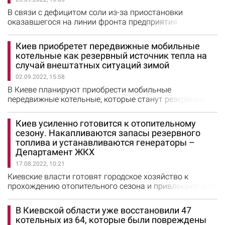
дистанционку. Однако мы должны держаться", -
отметил Валентин Мондриевский. По его…
В связи с дефицитом соли из-за приостановки
оказавшегося на линии фронта предприятия
"Артемсоль" киевские коммунальщики ищут других
поставщиков. Об этом сообщили в КК "Киевавтодор".
Киев приобретет передвижные мобильные
На предприятии отметили, что предприятие
котельные как резервный источник тепла на
"Артемсоль" в Донецкой области приостановило свою
случай внештатных ситуаций зимой
работу из-за полномасштабной войны, и не может
02.09.2022, 15:58
поставлять техническую…
В Киеве планируют приобрести мобильные
передвижные котельные, которые станут резервным
источником теплоснабжения на случай внештатных
ситуаций во время отопительного сезона. Такое
Киев усиленно готовится к отопительному
решение принял Совет обороны Киева. Об этом
сезону. Накапливаются запасы резервного
сообщает Официальный портал Киева. Мобильные
топлива и устанавливаются генераторы –
котельные будут обеспечивать теплом больницы,
Департамент ЖКХ
детсады, школы и будут работать в пунктах обогрева.…
17.08.2022, 10:21
Киевские власти готовят городское хозяйство к
прохождению отопительного сезона и привлекают для
этого все технические и кадровые ресурсы. Об этом
сообщил директор Департамента жилищно-
В Киевской области уже восстановили 47
коммунальной инфраструктуры КГГА Дмитрий
котельных из 64, которые были повреждены
Науменко. "Киевтеплоэнерго" завершает