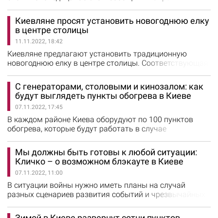
гидрометцентре. По прогнозам синоптиков, первый
снег в столице выпадет в четверг, 17 ноября. В
Киевляне просят установить новогоднюю елку
пятницу, 18 ноября, ожидается снегопад. Температура
в центре столицы
воздуха опустится до 2 градусов мороза. На дорогах
11.11.2022, 18:42
возможна гололедица. В связи с погодными
условиями водителей просят…
Киевляне предлагают установить традиционную
новогоднюю елку в центре столицы. Соответствующая
петиция зарегистрирована на сайте Киевского
городского совета. Автор петиции отмечает, что
С генераторами, столовыми и кинозалом: как
Рождество и Новый год в условиях войны – это не
будут выглядеть пункты обогрева в Киеве
прихоть, а вызов российского агрессора, который
07.11.2022, 17:45
намеревается отнять украинскую идентичность и
праздники. "Более того, нам,…
В каждом районе Киева оборудуют по 100 пунктов
обогрева, которые будут работать в случае
чрезвычайных ситуаций зимой. Об этом сообщил
директор Департамента муниципальной безопасности
Мы должны быть готовы к любой ситуации:
Роман Ткачук. Всего в Киеве планируется обустроить
Кличко – о возможном блэкауте в Киеве
около тысячи таких пунктов. Все пункты обогрева
07.11.2022, 11:00
будут оборудованы на базе социальных объектов.
Роман Ткачук отметил, что во всех…
В ситуации войны нужно иметь планы на случай
разных сценариев развития событий и чрезвычайных
ситуаций. Об этом сообщил мэр Киева Виталий
Кличко. Градоначальник напомнил, что агрессор
Зимой в Киеве развернут сотни пунктов