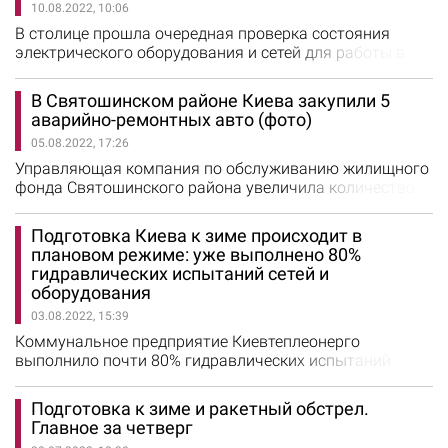
10.08.2022, 10:06
аварийно-ремонтный автомобиль на базе Hyundai,
установку высокого давления для прочистки
В столице прошла очередная проверка состояния
канализационных…
электрического оборудования и сетей для работы в
отопительный сезон. Об этом заявил заместитель
председателя КГГА Петр Пантелеев. Проверили жилые
В Святошинском районе Киева закупили 5
дома и трансформаторную подстанцию ​​в Печерском
аварийно-ремонтных авто (фото)
районе столицы, в том числе на улице Николая
05.08.2022, 17:26
Бойчука. Отсутствие контроля в районе за подготовкой
электрических систем к работе…
Управляющая компания по обслуживанию жилищного
фонда Святошинского района увеличила количество
специализированной техники для более оперативного
проведения работ. Об этом сообщил заместитель
Подготовка Киева к зиме происходит в
председателя КГГА Петр Пантелеев. Предприятие
плановом режиме: уже выполнено 80%
приобрело грузовые аварийно-ремонтные автомобили,
гидравлических испытаний сетей и
генератор и косилки. “Киев тщательно готовится к
оборудования
зиме. Все имеющиеся ресурсы…
03.08.2022, 15:39
Коммунальное предприятие Киевтеплеонерго
выполнило почти 80% гидравлических испытаний
тепловых сетей и объектов теплогенерации. На
столичных тепловых сетях уже обнаружили и
Подготовка к зиме и ракетный обстрел.
устранили почти 1,5 тысяч повреждений. Это позволит
Главное за четверг
не допустить такого количества аварий зимой. Об