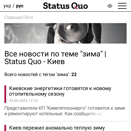
укр
рус
Главная
/
Теги
Все новости по теме "зима" |
Status Quo - Киев
Всего новостей с тегом 'зима':
22
Киевские энергетики готовятся к новому
отопительному сезону
24.06.2024, 12:16
Представители КП "Киевтеплоэнерго" готовятся к зиме
и ремонтируют котельные. Как сообщили на
предприятии, главная цель ремонтной кампании -
обеспечить безаварийную работу
Киев пережил аномально теплую зиму
теплоэнергетического оборудования котельных зимой,