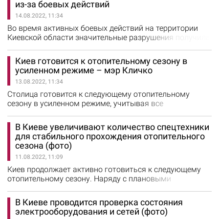
из-за боевых действий
гидравлические испытания в столице, тепловики
14.08.2022, 11:34
ликвидировали 1700 повреждений теплосетей. В
настоящее…
Во время активных боевых действий на территории
Киевской области значительные разрушения получила
критическая инфраструктура, в частности, объекты
теплоснабжения. Всего в регионе от российской
Киев готовится к отопительному сезону в
военной агрессии были повреждены 64 котельные. Об
усиленном режиме – мэр Кличко
этом сообщили в Департаменте жилищно-
13.08.2022, 11:34
коммунального хозяйства и энергоэффективности
Киевской ОГА. Все объекты имеют разные степени…
Столица готовится к следующему отопительному
сезону в усиленном режиме, учитывая все
обстоятельства военного положения. Несмотря на
критическое состояние с финансированием и
В Киеве увеличивают количество спецтехники
поставкой материалов, коммунальные службы города
для стабильного прохождения отопительного
планово провели гидравлические испытания тепловых
сезона (фото)
сетей и заменили почти 20 км наиболее аварийных
11.08.2022, 11:09
участков. Об этом сообщил мэр Киева Виталий
Кличко.…
Киев продолжает активно готовиться к следующему
отопительному сезону. Наряду с плановыми
регламентными работами и текущими ремонтами,
управляющие компании обновляют количество
В Киеве проводится проверка состояния
специализированной техники для обслуживания
электрооборудования и сетей (фото)
жилых домов. В Печерском районе приобрели новый