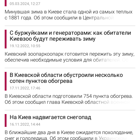
05.03.2024, 12:27
поскольку они производят 40% тепла в Киеве. Сейчас
энергетики проводят диагностику, ремонт и наладку
Минувшая зима в Киеве стала одной из самых теплых
водогрейных котлов и вспомогательного…
с 1881 года. Об этом сообщили в Центральной
геофизической обсерватории им. Бориса
Срезневского. По данным метеорологов, все три
С буржуйками и генераторами: как обитатели
месяца зимы в столице были теплее климатической
Киевзоо будут переживать зиму
нормы. Средняя температура воздуха зимой
19.12.2022, 10:55
составила 0,3°C, что на 2,8°C выше нормы. Самым
холодным днем оказался 9 января: тогда
Киевский зоопаркоопарк готовится пережить эту зиму,
температура…
обеспечив необходимые условия для обитателей. Об
этом сообщили в зоопарке. Сегодня теплоснабжение в
столичном зоопарке обеспечивают благодаря
В Киевской области обустроили несколько
генератору, подключенному к котельной. Еще два
сотен пунктов обогрева
помещения, не подключенные к котельной, питают от
17.11.2022, 17:46
отдельного генератора. В вольере гориллы Тони
установили булериан –…
В Киевской области подготовили 754 пункта обогрева.
Об этом сообщил глава Киевской областной военной
администрации Алексей Кулеба. По его словам, пункты
обогрева обустроили во всех громадах области. В них
На Киев надвигается снегопад
есть запасы воды и пищи, теплой одежды и одеял.
16.11.2022, 14:44
Тепло будут обеспечивать печки, обогреватели и
тепловые пушки. Кроме того, пункты обогрева
В ближайшие два дня в Киеве ожидается похолодание,
оборудованы приборами…
снег и гололедица. Об этом сообщили в Украинском