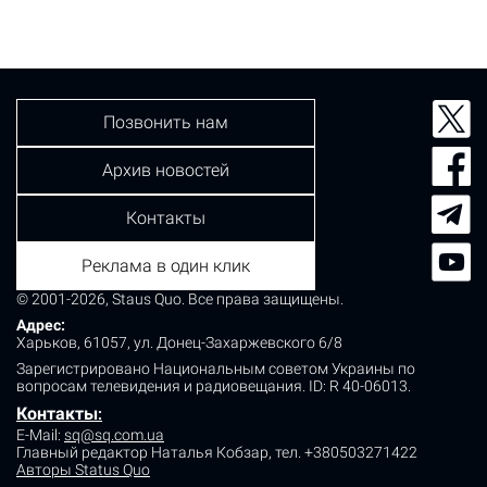
есть два специальных каната, длиной более 4 метров,
которые были закреплены между деревьями. Кроме
этого, у приматов есть свой уютный…
Позвонить нам
Архив новостей
Контакты
Реклама в один клик
© 2001-2026, Staus Quo. Все права защищены.
Адрес:
Харьков, 61057, ул. Донец-Захаржевского 6/8
Зарегистрировано Национальным советом Украины по
вопросам телевидения и радиовещания.
ID: R 40-06013.
Контакты
:
E-Mail:
sq@sq.com.ua
Главный редактор Наталья Кобзар,
тел. +380503271422
Авторы Status Quo