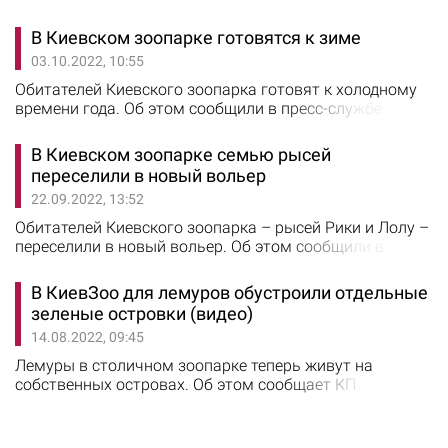
В Киевском зоопарке готовятся к зиме
03.10.2022, 10:55
Обитателей Киевского зоопарка готовят к холодному
времени года. Об этом сообщили в пресс-службе
Киевзоо. "Сейчас в зоопарке продолжается активная
подготовка к холодному времени года: кто-то меняет
В Киевском зоопарке семью рысей
мех, кто-то переезжает в свои зимние дома, а кто-то
переселили в новый вольер
получает новое жилище", - рассказали в Киевзоо. В
22.09.2022, 13:52
частности, недавно большой природный вольер
обустроили для серого…
Обитателей Киевского зоопарка – рысей Рики и Лолу –
переселили в новый вольер. Об этом сообщили в
пресс-службе зоопарка. Для рысей на территории
Киевзоо обустроили экспозицию площадью 600 кв.м с
В КиевЗоо для лемуров обустроили отдельные
условиями, приближенными к естественным. Здесь
зеленые островки (видео)
высадили зеленые насаждения на разных видах
14.08.2022, 09:45
почвы, а также соорудили разноуровневые
платформы. "Наши рыси включены…
Лемуры в столичном зоопарке теперь живут на
собственных островах. Об этом сообщает КП
"Киевский зоопарк". Лемуры Джоник и Варик получили
два зеленых островка площадью 25 и 50 квадратных
метров. Для перемещения между новыми жилищами