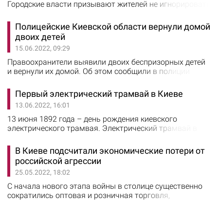
Городские власти призывают жителей не игнорировать
сигналы воздушной тревоги и не нарушать правила
комендантского часа. Об этом сообщил первый
Полицейские Киевской области вернули домой
заместитель председателя КГГА Николай Поворозник.
двоих детей
В столице комендантский час продолжается с 23:00 до
15.06.2022, 09:29
5:00. Во время комендантского часа запрещается
находиться на улице и других общественных…
Правоохранители выявили двоих беспризорных детей
и вернули их домой. Об этом сообщили в полиции
Киевской области. 13 июня во время патрулирования
территории села Шандра Мироновской громады,
Первый электрический трамвай в Киеве
полицейские офицеры громады Александр Корбут и
13.06.2022, 16:01
Алексей Федоров обратили внимание на девочку,
которая выглядела растерянно. Правоохранители
13 июня 1892 года – день рождения киевского
узнали, что 11-летняя девочка направляется в Канев,…
электрического трамвая. Электрический трамвай в
Киеве появился значительно раньше, чем в Москве и
Петербурге. До этого момента в царской России были
В Киеве подсчитали экономические потери от
трамваи, однако их двигало не электричество, а
российской агрессии
лошади. Железные рельсы на то время были
25.05.2022, 18:02
проложены в многих городах мира, был распространен
конный рельсовый трамвай, предпринимались…
С начала нового этапа войны в столице существенно
сократились оптовая и розничная торговля,
промышленность и транспорт. Об этом сообщил
Департамент экономики и инвестиций КГГА. Некоторая