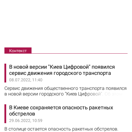
Контекст
В новой версии "Киев Цифровой" появился
сервис движения городского транспорта
08.07.2022, 11:40
Сервис движения общественного транспорта появился
в новой версии городского "Киев Цифровой". Об этом
сообщил руководитель цифровой трансформации
Киева и заместитель председателя КГГА Петр Оленич.
В Киеве сохраняется опасность ракетных
Теперь вы можете отследить точное время прибытия
обстрелов
транспорта, сохранять маршруты и узнавать о
29.06.2022, 10:59
пересадках. Сервис работает в бета-версии, ждем
ваших отзывов и продолжаем совершенствоваться»,…
В столице остается опасность ракетных обстрелов.