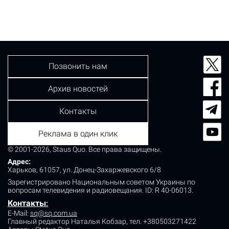
экономическая деятельность, в частности,
строительство, операции с недвижимым имуществом,
профессиональная, научная и техническая
деятельность, остановились полностью. Вместе с тем
сфера информационных…
Позвонить нам
Архив новостей
Контакты
Реклама в один клик
© 2001-2026, Staus Quo. Все права защищены.
Адрес:
Харьков, 61057, ул. Донец-Захаржевского 6/8
Зарегистрировано Национальным советом Украины по
вопросам телевидения и радиовещания.
ID: R 40-06013.
Контакты
:
E-Mail:
sq@sq.com.ua
Главный редактор Наталья Кобзар,
тел. +380503271422