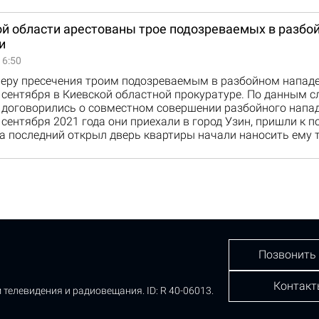
ой области арестованы трое подозреваемых в разбо
и
16:50
меру пресечения троим подозреваемым в разбойном нападе
сентября в Киевской областной прокуратуре. По данным с
 договорились о совместном совершении разбойного напа
 сентября 2021 года они приехали в город Узин, пришли к 
а последний открыл дверь квартиры начали наносить ему 
Позвонить
Контакт
 телевидения и радиовещания.
ID: R 40-06013.