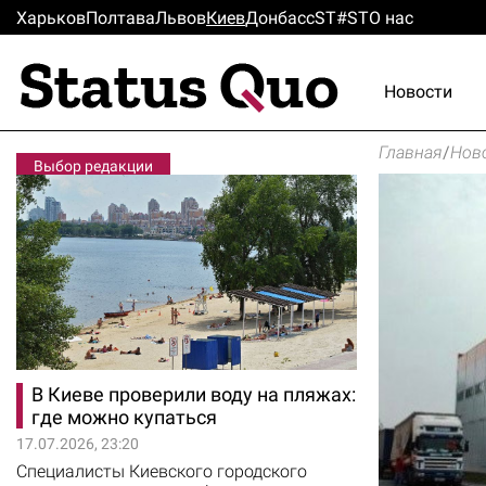
Харьков
Полтава
Львов
Киев
Донбасс
ST#ST
О нас
Новости
Главная
/
Нов
Выбор редакции
В Киеве проверили воду на пляжах:
где можно купаться
17.07.2026, 23:20
Специалисты Киевского городского