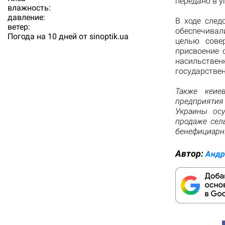
передано в 
влажность:
давление:
В ходе след
ветер:
обеспечива
Погода на 10 дней от
sinoptik.ua
целью сове
присвоение 
насильствен
государствен
Также кеие
предприятия
Украины осу
продаже сел
бенефициарн
Автор:
Андр