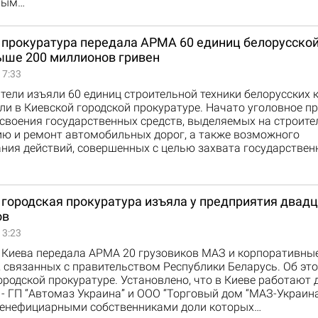
ным…
 прокуратура передала АРМА 60 единиц белорусской
ыше 200 миллионов гривен
17:33
ели изъяли 60 единиц строительной техники белорусских 
и в Киевской городской прокуратуре. Начато уголовное п
своения государственных средств, выделяемых на строите
ию и ремонт автомобильных дорог, а также возможного
ия действий, совершенных с целью захвата государственн
 городская прокуратура изъяла у предприятия двад
ов
13:23
 Киева передала АРМА 20 грузовиков МАЗ и корпоративные
 связанных с правительством Республики Беларусь. Об эт
ородской прокуратуре. Установлено, что в Киеве работают 
- ГП “Автомаз Украина” и ООО “Торговый дом “МАЗ-Украина
енефициарными собственниками доли которых…