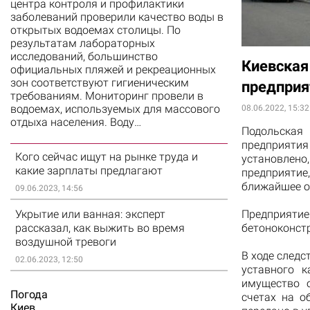
центра контроля и профилактики
заболеваний проверили качество воды в
открытых водоемах столицы. По
результатам лабораторных
исследований, большинство
Киевская
официальных пляжей и рекреационных
зон соответствуют гигиеническим
предприя
требованиям. Мониторинг провели в
водоемах, используемых для массового
08.06.2022, 15:32
отдыха населения. Воду…
Подольская
предприяти
Кого сейчас ищут на рынке труда и
установлено
какие зарплаты предлагают
предприятие
ближайшее о
09.06.2023, 14:56
Укрытие или ванная: эксперт
Предприятие
рассказал, как выжить во время
бетоноконст
воздушной тревоги
В ходе след
02.06.2023, 12:50
уставного 
имущество о
Погода
счетах на о
Киев