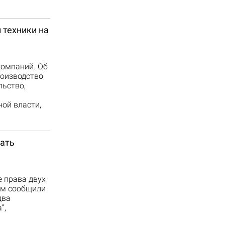
 техники на
компаний. Об
роизводство
льство,
ой власти,
цать
 права двух
ом сообщили
два
”,