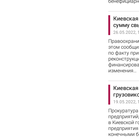
бенефициар
Киевская
сумму св
26.05.2022, 
Правоохранит
этом сообщил
по факту при
реконструкц
финансирован
изменения…
Киевская
грузовик
19.05.2022, 
Прокуратура
предприятий,
в Киевской г
предприятия 
конечными б