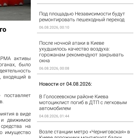
Под площадью Независимости будут
ремонтировать пешеходный переход
06.08.2026, 00:10
го
После ночной атаки в Киеве
ухудшилось качество воздуха:
горожанам рекомендуют закрывать
АРМА активы
окна
ганах, было
06.08.2026, 00:08
деятельность
, входящий в
Новости от 04.08.2026
е поставляет
В Голосеевском районе Киева
в.
мотоциклист погиб в ДТП с легковым
автомобилем
иятия в виде
04.08.2026, 01:44
 и движимое
 средства на
Возле станции метро «Черниговская» в
то имущество
Киеве дорожники монтируют балки