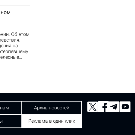
йном
нии. Об этом
ледствия,
дения на
потерпевшему
телесные…
 нам
Архив новостей
ы
Реклама в один клик