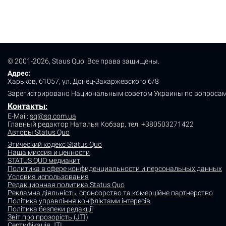
© 2001-2026, Staus Quo. Все права защищены.
Адрес:
Харьков, 61057, ул. Донец-Захаржевского 6/8
Зарегистрировано Национальным советом Украины по вопросам
Контакты
:
E-Mail:
sq@sq.com.ua
Главный редактор Наталья Кобзар,
тел. +380503271422
Авторы Status Quo
Этический кодекс Status Quo
Наша миссия и ценности
STATUS QUO медиакит
Политика в сфере конфиденциальности и персональных данных
Условия использования
Редакционная политика Status Quo
Рекламна діяльність, спонсорство та комерційне партнерство
Політика управління конфліктами інтересів
Політика безпеки редакції
Звіт про прозорість (JTI)
Сертифікація JTI