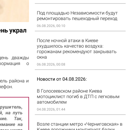
Под площадью Независимости будут
ремонтировать пешеходный переход
06.08.2026, 00:10
ень украл
После ночной атаки в Киеве
ухудшилось качество воздуха:
горожанам рекомендуют закрывать
окна
день дважды
формация о
06.08.2026, 00:08
Новости от 04.08.2026
ель района и
лефон.
В Голосеевском районе Киева
мотоциклист погиб в ДТП с легковым
автомобилем
арушитель,
04.08.2026, 01:44
, на путь
ие. Так,
Возле станции метро «Черниговская» в
имание на
Киеве дорожники монтируют балки