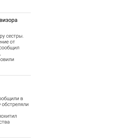
евизора
ру сестры.
ние от
 сообщил
,
новили
ообщили в
 обстреляли
похитил
ства