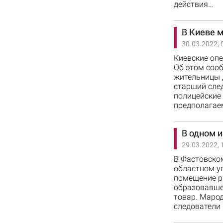
действия…
В Киеве м
30.03.2022, 
Киевские оп
Об этом сооб
жительницы 
старший сле
полицейские
предполагае
В одном и
29.03.2022, 
В Фастовско
областном у
помещение р
образовавшее
товар. Маро
следователи