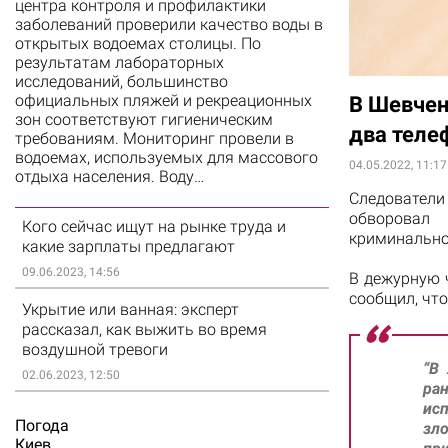
центра контроля и профилактики
заболеваний проверили качество воды в
открытых водоемах столицы. По
результатам лабораторных
исследований, большинство
официальных пляжей и рекреационных
В Шевчен
зон соответствуют гигиеническим
два теле
требованиям. Мониторинг провели в
водоемах, используемых для массового
04.05.2022, 11:17
отдыха населения. Воду…
Следовател
обворовал
Кого сейчас ищут на рынке труда и
криминальн
какие зарплаты предлагают
09.06.2023, 14:56
В дежурную 
сообщил, что
Укрытие или ванная: эксперт
рассказал, как выжить во время
воздушной тревоги
“В
02.06.2023, 12:50
ра
ис
Погода
зл
Киев