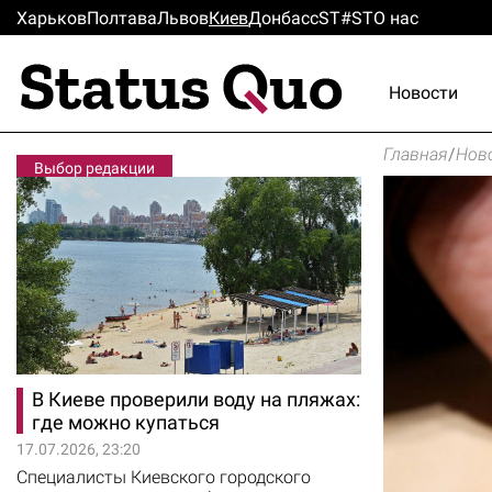
Харьков
Полтава
Львов
Киев
Донбасс
ST#ST
О нас
Новости
Главная
/
Нов
Выбор редакции
В Киеве проверили воду на пляжах:
где можно купаться
17.07.2026, 23:20
Специалисты Киевского городского