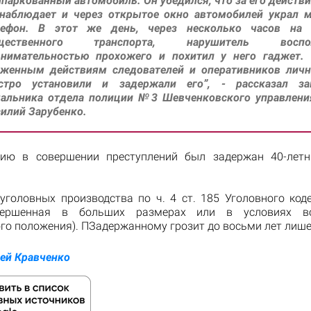
паркованный автомобиль. Он убедился, что за его действ
 наблюдает и через открытое окно автомобилей украл 
лефон. В этот же день, через несколько часов на 
щественного транспорта, нарушитель воспол
внимательностью прохожего и похитил у него гаджет. 
аженным действиям следователей и оперативников личн
стро установили и задержали его”, - рассказал за
чальника отдела полиции №3 Шевченковского управлени
силий Зарубенко.
нию в совершении преступлений был задержан 40-летн
уголовных производства по ч. 4 ст. 185 Уголовного код
вершенная в больших размерах или в условиях в
го положения). ПЗадержанному грозит до восьми лет лише
ей Кравченко