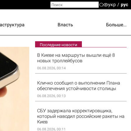
укр
рус
аструктура
Власть
Больше...
Последние новости
В Киеве на маршруты вышли ещё 8
новых троллейбусов
06.08.2026, 00:14
Кличко сообщил о выполнении Плана
обеспечения устойчивости столицы
06.08.2026, 00:13
СБУ задержала корректировщика,
который наводил российские ракеты на
Киев
06.08.2026, 00:11