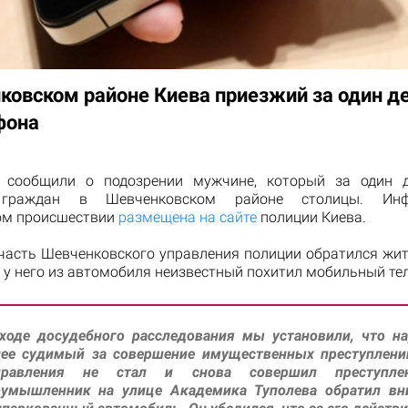
ковском районе Киева приезжий за один д
фона
и сообщили о подозрении мужчине, который за один 
 граждан в Шевченковском районе столицы. Ин
ом происшествии
размещена на сайте
полиции Киева.
часть Шевченковского управления полиции обратился жит
 у него из автомобиля неизвестный похитил мобильный те
 ходе досудебного расследования мы установили, что н
нее судимый за совершение имущественных преступлений
правления не стал и снова совершил преступлен
оумышленник на улице Академика Туполева обратил вн