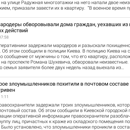
на улице Радужная многоэтажки на него напали двое неиз
ием, приказали завести их в квартиру. “В военное время 
мародеры обворовывали дома граждан, уехавших из г
ых действий
07:58
перативники задержали мародеров и разыскали похищенн
. Об этом сообщили в полиции Киева. В полицию Киева на 
о сообщение от мужчины о том, что его квартиру, располо
 на проспекте Романа Шухевича, обворовали неизвестные.
о семья заявителя более двух недель назад выехала из…
трое злоумышленников похитили в почтовом составе
гривен
11:11
равоохранители задержали троих злоумышленников, кото
очтовый состав. Об этом сообщили в Киевской городской 
изации оперативной информации правоохранители разобла
уппу лиц, причастных к краже из складского помещения п
 Было установлено, что злоумышленники проникли в соста