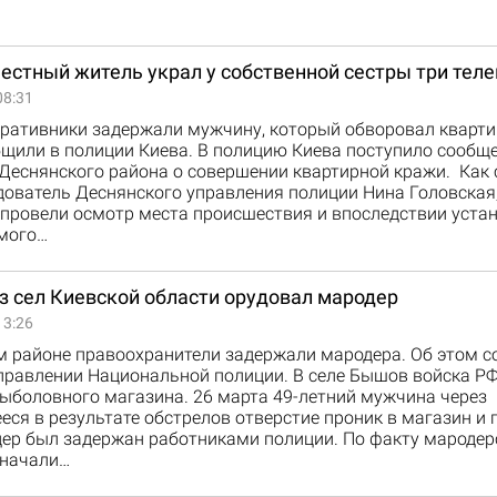
естный житель украл у собственной сестры три тел
08:31
еративники задержали мужчину, который обворовал кварти
щили в полиции Киева. В полицию Киева поступило сообще
Деснянского района о совершении квартирной кражи. Как
дователь Деснянского управления полиции Нина Головская
 провели осмотр места происшествия и впоследствии уста
мого…
з сел Киевской области орудовал мародер
13:26
м районе правоохранители задержали мародера. Об этом с
правлении Национальной полиции. В селе Бышов войска РФ
ыболовного магазина. 26 марта 49-летний мужчина через
ся в результате обстрелов отверстие проник в магазин и 
дер был задержан работниками полиции. По факту мародер
 начали…