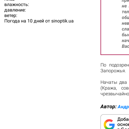
при
влажность:
не
давление:
те
ветер:
об
Погода на 10 дней от
sinoptik.ua
не
сл
бы
на
Ва
По подозре
Запорожья.
Начаты два 
(Кража, со
чрезвычайно
Автор:
Андр