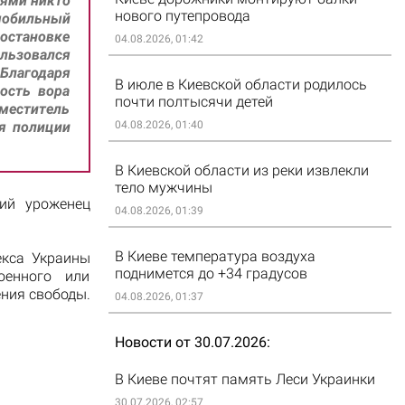
иями никто
нового путепровода
мобильный
остановке
04.08.2026, 01:42
ьзовался
Благодаря
В июле в Киевской области родилось
ость вора
почти полтысячи детей
меститель
я полиции
04.08.2026, 01:40
В Киевской области из реки извлекли
тело мужчины
ий уроженец
04.08.2026, 01:39
В Киеве температура воздуха
екса Украины
поднимется до +34 градусов
оенного или
ния свободы.
04.08.2026, 01:37
Новости от 30.07.2026
В Киеве почтят память Леси Украинки
30.07.2026, 02:57