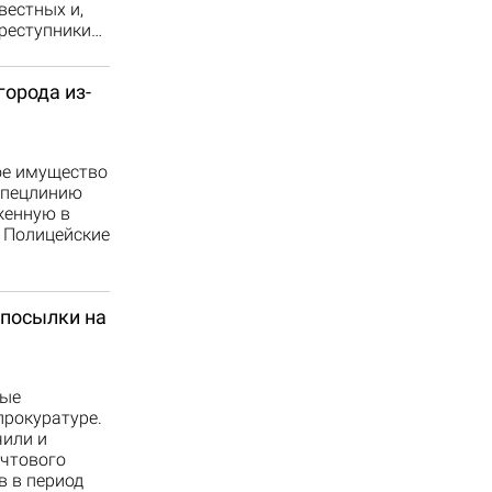
вестных и,
преступники…
орода из-
ое имущество
спецлинию
женную в
 Полицейские
 посылки на
рые
прокуратуре.
чили и
очтового
в в период