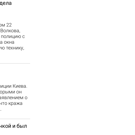
 дела
ом 22
 Волкова,
 полицию с
а окна
ю технику,
иции Киева.
торыми он
аявлением о
 что кража
…
чкой и был