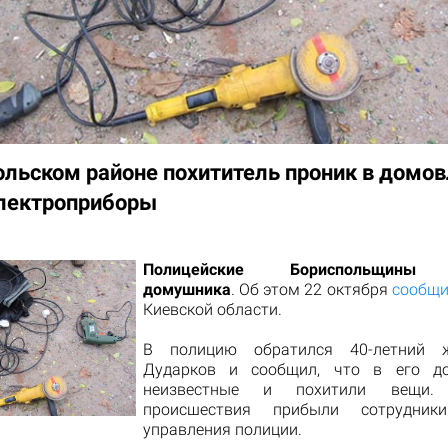
ольском районе похититель проник в домо
электроприборы
Полицейские Бориспольщины 
домушника
. Об этом 22 октября
сообщ
Киевской области.
В полицию обратился 40-летний 
Дударков и сообщил, что в его д
неизвестные и похитили вещи
происшествия прибыли сотрудник
управления полиции.