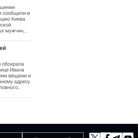
ошении
я сообщили в
ицию Киева
нской
ух мужчин,…
ей
я обокрала
лице Ивана
ными вещами и
нному адресу
оловного…