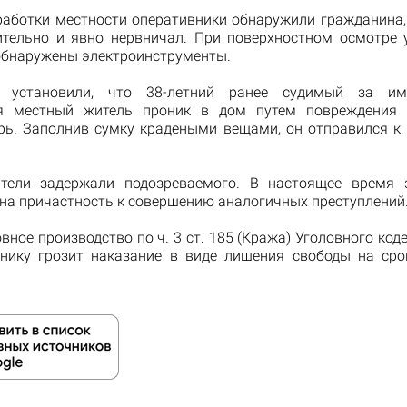
работки местности оперативники обнаружили гражданина,
ительно и явно нервничал. При поверхностном осмотре
обнаружены электроинструменты.
е установили, что 38-летний ранее судимый за им
ия местный житель проник в дом путем повреждения 
рь. Заполнив сумку крадеными вещами, он отправился к 
ители задержали подозреваемого. В настоящее время 
 на причастность к совершению аналогичных преступлений
вное производство по ч. 3 ст. 185 (Кража) Уголовного код
ику грозит наказание в виде лишения свободы на сро