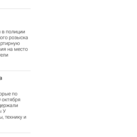
 в полиции
ного розыска
артирную
ия на место
тели
в
орые по
0 октября
адержали
ы У
, технику и