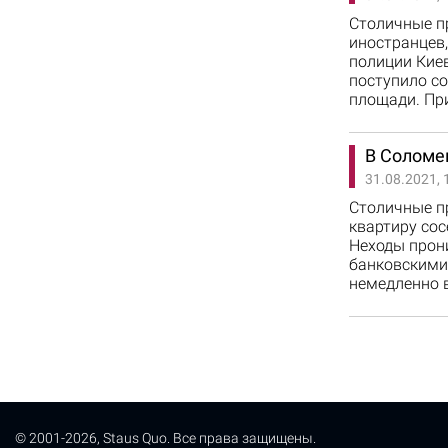
Столичные п
иностранцев,
полиции Киев
поступило с
площади. Пр
В Соломе
31.08.2021, 
Столичные п
квартиру сос
Неходы прони
банковскими
немедленно 
© 2001-2026, Staus Quo. Все права защищены.