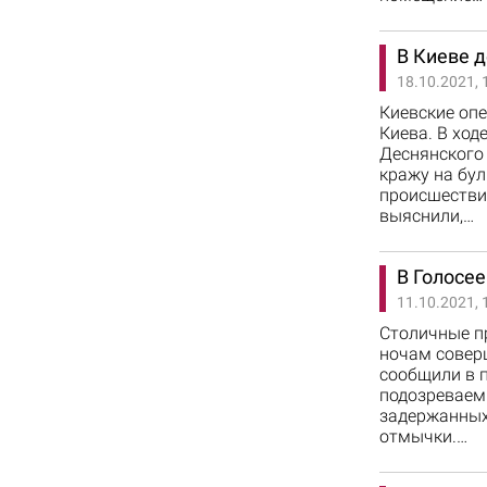
В Киеве 
18.10.2021, 
Киевские оп
Киева. В хо
Деснянского
кражу на бу
происшестви
выяснили,…
В Голосе
11.10.2021, 
Столичные п
ночам совер
сообщили в 
подозреваем
задержанных 
отмычки.…