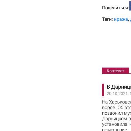
Поделиться:
Теги:
кража
Контекст
В Дарниц
20.10.2021, 
На Харьковс
воров. Об эт
позвонил муж
Дарницком р
установила, 
помещение…