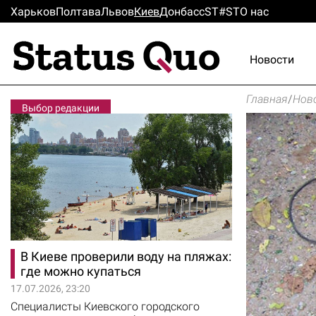
Харьков
Полтава
Львов
Киев
Донбасс
ST#ST
О нас
Новости
Главная
/
Нов
Выбор редакции
В Киеве проверили воду на пляжах:
где можно купаться
17.07.2026, 23:20
Специалисты Киевского городского