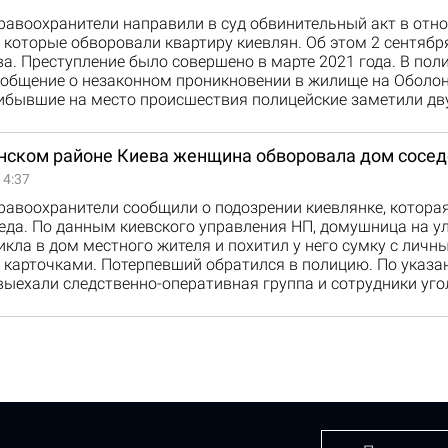
равоохранители направили в суд обвинительный акт в отн
 которые обворовали квартиру киевлян. Об этом 2 сентябр
а. Преступление было совершено в марте 2021 года. В пол
ообщение о незаконном проникновении в жилище на Оболо
ибывшие на место происшествия полицейские заметили дв
нском районе Киева женщина обворовала дом сосед
14:37
равоохранители сообщили о подозрении киевлянке, котора
еда. По данным киевского управления НП, домушница на у
кла в дом местного жителя и похитил у него сумку с лич
 карточками. Потерпевший обратился в полицию. По указа
выехали следственно-оперативная группа и сотрудники уг