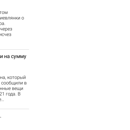
этом
киевлянки о
ра.
 через
исчез
и на сумму
на, который
я сообщили в
енные вещи
1 года. В
е…
.