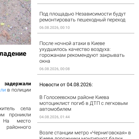
Под площадью Независимости будут
ремонтировать пешеходный переход
06.08.2026, 00:10
После ночной атаки в Киеве
ухудшилось качество воздуха:
владение
горожанам рекомендуют закрывать
окна
06.08.2026, 00:08
задержали
Новости от 04.08.2026
или
в полиции
В Голосеевском районе Киева
мотоциклист погиб в ДТП с легковым
житель села
автомобилем
ом проникли
04.08.2026, 01:44
. На место
и районного
Возле станции метро «Черниговская» в
Киеве дорожники монтируют балки