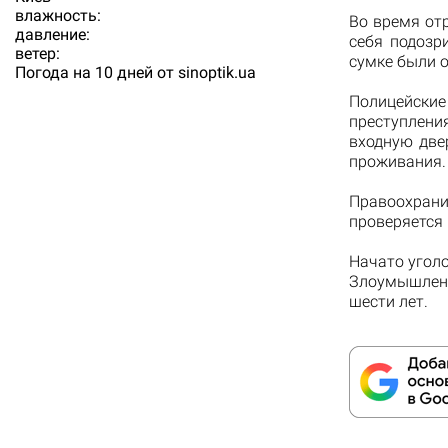
влажность:
Во время от
давление:
себя подозр
ветер:
сумке были 
Погода на 10 дней от
sinoptik.ua
Полицейски
преступлен
входную две
проживания.
Правоохран
проверяется
Начато уголо
Злоумышленн
шести лет.