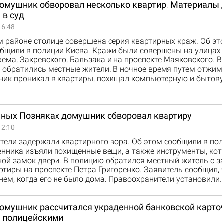
домушник обворовал несколько квартир. Материалы
 в суд
16:48
 районе столице совершена серия квартирных краж. Об эт
общили в полиции Киева. Кражи были совершены на улицах
ма, Закревского, Бальзака и на проспекте Маяковского. В
 обратились местные жители. В ночное время путем отжим
ик проникал в квартиры, похищал компьютерную и бытову
чных Позняках домушник обворовал квартиру
12:10
ели задержали квартирного вора. Об этом сообщили в пол
нника изъяли похищенные вещи, а также инструменты, ко
ой замок двери. В полицию обратился местный житель с з
ртиры на проспекте Петра Григоренко. Заявитель сообщил,
ем, когда его не было дома. Правоохранители установили
домушник рассчитался украденной банковской карто
 полицейскими