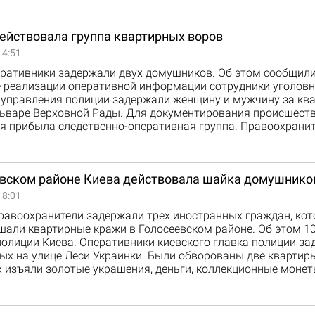
действовала группа квартирных воров
14:51
еративники задержали двух домушников. Об этом сообщили
де реализации оперативной информации сотрудники уголов
 управления полиции задержали женщину и мужчину за кв
льваре Верховной Рады. Для документирования происшеств
я прибыла следственно-оперативная группа. Правоохрани
евском районе Киева действовала шайка домушнико
18:01
равоохранители задержали трех иностранных граждан, кот
шали квартирные кражи в Голосеевском районе. Об этом 1
полиции Киева. Оперативники киевского главка полиции з
ых на улице Леси Украинки. Были обворованы две квартир
изъяли золотые украшения, деньги, коллекционные монеты