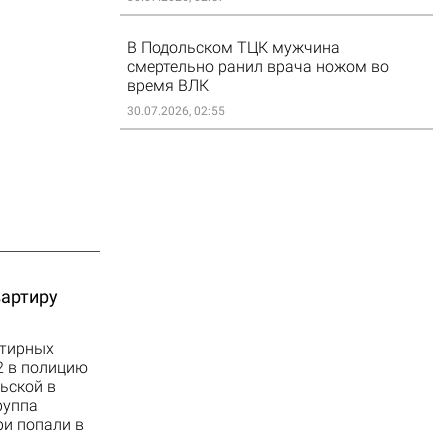
В Подольском ТЦК мужчина
смертельно ранил врача ножом во
время ВЛК
30.07.2026, 02:55
артиру
ртирных
2 в полицию
ьской в
руппа
ри попали в