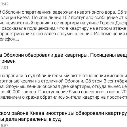
13:42
й Оболони оперативники задержали квартирного вора. Об 
олиции Киева. По спецлинии 102 поступило сообщение от 
ью неизвестный проник в ее квартиру на улице Героев Днеп
рассказала полицейским, что в квартиру на втором этаже
 проветривание окно залез злоумышленник. Из помещения 
елефон,…
на Оболони обворовали две квартиры. Похищены вещ
гривен
17:01
направили в суд обвинительный акт в отношении киевляни
артирные кражи на столичной Оболони. Об этом 3 сентябр
ва. Злоумышленник обокрал две квартиры, откуда вынес ц
ло 40 000 гривен. Преступление было совершено в июне 202
явлением о краже обратились жители квартир на проспект
ском районе Киева иностранцы обворовали квартиру
ы дела направлены в суд
15:57