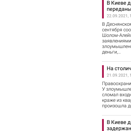
В Киеве 
переданы
22.09.2021, 
В Деснянском
сентября со
Шолом-Алейхе
заявлениями
злоумышленн
деньги,…
На столи
21.09.2021, 
Правоохранит
У злоумышле
сломал входн
краже из ква
произошла дн
В Киеве 
задержан