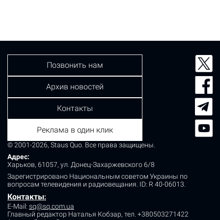
Киева. Так, с начала года в столице зафиксировано
22 343 ДТП, в которых пострадал 1 241 человек.
Наибольшее количество аварий произошло в
Голосеевском районе – 3 239.…
Позвонить нам
Архив новостей
Контакты
Реклама в один клик
© 2001-2026, Staus Quo. Все права защищены.
Адрес:
Харьков, 61057, ул. Донец-Захаржевского 6/8
Зарегистрировано Национальным советом Украины по
вопросам телевидения и радиовещания.
ID: R 40-06013.
Контакты
:
E-Mail:
sq@sq.com.ua
Главный редактор Наталья Кобзар,
тел. +380503271422