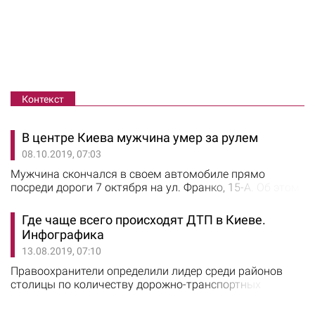
Контекст
В центре Киева мужчина умер за рулем
08.10.2019, 07:03
Мужчина скончался в своем автомобиле прямо
посреди дороги 7 октября на ул. Франко, 15-А. Об этом
сообщает "Информатор". По предварительным
данным, водитель Mercedes-Benz W211 поехал вдоль
Где чаще всего происходят ДТП в Киеве.
дороги задним ходом и задел Mercedes-Benz GL. После
Инфографика
ДТП водитель Mercedes не вышел на улицу. Когда к
13.08.2019, 07:10
машине подошли очевидцы, то увидели, что он не
подавал признаков жизни. На место…
Правоохранители определили лидер среди районов
столицы по количеству дорожно-транспортных
происшествий. Статистику за 7 месяцев текущего года
опубликовала пресс-служба патрульной полиции