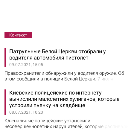
Контекст
Патрульные Белой Церкви отобрали у
водителя автомобиля пистолет
09.07.2021, 15:05
Правоохранители обнаружили у водителя оружие. Об
этом сообщили в полиции Белой Церкви. 7 июля
полицейские из взвода тактико-оперативного
реагирования двигались по центру Белой Церкви и
Киевские полицейские по интернету
заметили автомобиль, который при появлении
вычислили малолетних хулиганов, которые
служебного авто резко изменил направление
устроили пьянку на кладбище
движения. Данный маневр показался патрульным
08.07.2021, 10:20
подозрительным. Инспекторы остановили
транспортное средство и решили…
Ювенальные полицейские установили
несовершеннолетних нарушителей, которые распивали
алкоголь на столичном кладбище. Об этом 8 июля