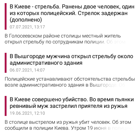
сообщили в полиции Киева. В ходе мониторинга
В Киеве - стрельба. Ранены двое человек, один
интернет-сети было обнаружено видео, на котором
из которых полицейский. Стрелок задержан
несовершеннолетние девушки нецензурно выражались
(дополнено)
и распивали алкогольные напитки на кладбище в
07.07.2021, 13:17
Святошинском районе. Полицейские зарегистрировали
событие и…
В Голосеевском районе столицы местный житель
открыл стрельбу по сотрудникам полиции. Об этом
сообщил Telegram-канал "Киев Оперативный".
Полицейские по неустановленной причине пришли в
В Вышгороде мужчина открыл стрельбу около
квартиру на Голосеевском проспекте, 58. Хозяин
административного здания
квартиры открыл стрельбу по копам. Изначально
06.07.2021, 14:07
сообщалось о ранении двух полицейских, но в полиции
уточнили: ранение в руку получил один полицейский.…
Полицейские устанавливают обстоятельства стрельбы
возле административного здания в Вышгороде. Об
этом сообщили в полиции Киевской области. 5 июля в
городе Вышгород перед административным зданием
В Киеве совершено убийство. Во время пьянки
мужчина совершил выстрелы из пистолета. Кроме
ревнивый муж застрелил приятеля из ружья
того, правонарушитель при себе имел самодельную
19.06.2021, 12:10
холодное оружие в виде короткого меча.
Правонарушитель был задержан. По данному факту…
В столице выстрелом из ружья убит человек. Об этом
сообщили в полиции Киева. Утром 19 июня в полицию
Киева от женщины поступило сообщение о том, что в
ходе конфликта на почве ревности ее муж выстрелил в