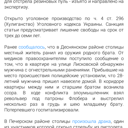
для отстрела резиновых пуль - изъято и направлено на
экспертизу.
Открыто уголовное производство по ч. 4 ст. 296
(Хулиганство) Уголовного кодекса Украины. Санкция
статьи предусматривает лишение свободы на срок от
трех до семи лет.
Ранее
сообщалось
, что в Деснянском районе столицы
местный житель ранил из оружия родного брата. От
медиков правоохранителям поступило сообщение о
том, что в квартире на улице Лисковской обнаружен
мужчина с огнестрельными ранениями. Прибывшие на
место происшествия полицейские установили, что 28-
летний мужчина пришел навеселе домой. В коридоре
квартиры между ним и старшим братом возникла
ссора. В ходе конфликта злоумышленник взял
револьвер под патроны Флобера и выстрелил
несколько раз в грудь и шею младшему брату.
Потерпевшего госпитализировали.
В Печерском районе столицы
произошла драка
, один
из участников которой открыл стрельбу из пистолета.