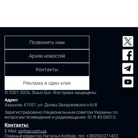
знакомого. Полицейские установили, что компания
распивала алкогольные напитки. Между мужчиной и
гостем возникла ссора, в ходе которой злоумышленник
выстрелил в оппонента из ружья.…
Позвонить нам
Архив новостей
Контакты
Реклама в один клик
© 2001-2026, Staus Quo. Все права защищены.
Адрес:
Харьков, 61057, ул. Донец-Захаржевского 6/8
Зарегистрировано Национальным советом Украины по
вопросам телевидения и радиовещания.
ID: R 40-06013.
Контакты
:
E-Mail:
sq@sq.com.ua
Главный редактор Наталья Кобзар,
тел. +380503271422