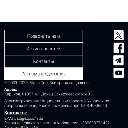
происшествия вызвали врачи скорой помощи, которые
прибыли спасать мужчину с огнестрельным ранением.
Правоохранители установили, что между женщиной и
мужчиной, которые проживали в одном доме,…
Позвонить нам
Архив новостей
Контакты
Реклама в один клик
© 2001-2026, Staus Quo. Все права защищены.
Адрес:
Харьков, 61057, ул. Донец-Захаржевского 6/8
Зарегистрировано Национальным советом Украины по
вопросам телевидения и радиовещания.
ID: R 40-06013.
Контакты
:
E-Mail:
sq@sq.com.ua
Главный редактор Наталья Кобзар,
тел. +380503271422
Авторы Status Quo