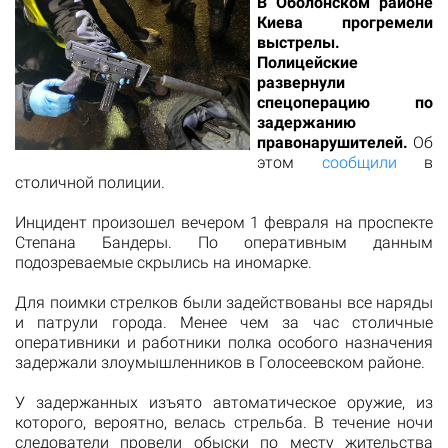
В Оболонском районе
Киева прогремели
выстрелы.
Полицейские
развернули
спецоперацию по
задержанию
правонарушителей.
Об
этом
сообщили
в
столичной полиции.
Инцидент произошел вечером 1 февраля на проспекте
Степана Бандеры. По оперативным данным
подозреваемые скрылись на иномарке.
Для поимки стрелков были задействованы все наряды
и патрули города. Менее чем за час столичные
оперативники и работники полка особого назначения
задержали злоумышленников в Голосеевском районе.
У задержанных изъято автоматическое оружие, из
которого, вероятно, велась стрельба. В течение ночи
следователи провели обыски по месту жительства