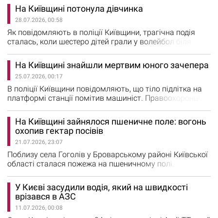
підстилка. Наразі співробітники обласної надзвичайної
На Київщині потонула дівчинка
служби працюють над тим, аби не допустити
28.07.2026, 00:58
поширення вогню на значні площі та локалізувати
основні осередки займання. Під час проведення робіт
Як повідомляють в поліції Київщини, трагічна подія
фахівці ДСНС постійно…
сталась, коли шестеро дітей грали у волейбол біля
штучної водойми. М’яч потрапив у воду й за ним
побігла 13-річна школярка. Дівчинка не вміла плавати,
На Київщині знайшли мертвим юного зачепера
але стрибнула у воду й потонула, намагаючись дістати
25.07.2026, 00:17
м’яча. Правоохоронці та медики, які негайно прибули
на місце події, на жаль, не змогли її врятувати.…
В поліції Київщини повідомляють, що тіло підлітка на
платформі станції помітив машиніст. Правоохоронці,
яки прибули на місце події, встановили, що 14-річний
школяр неодноразово займався небезпечними
На Київщині зайнялося пшеничне поле: вогонь
«розвагами» — зачепінгом. На його батьків навіть
охопив гектар посівів
складали адміністративні матеріали. Наразі
21.07.2026, 23:07
поліцейські з Бориспільського районного управління
проводять…
Поблизу села Гоголів у Броварському районі Київської
області сталася пожежа на пшеничному полі.
Рятувальники оперативно ліквідували загоряння, яке
поширилося на площу близько одного гектара. Про це
У Києві засудили водія, який на швидкості
повідомили в ДСНС. 21 липня о 12:17 до Служби
врізався в АЗС
порятунку Броварського району надійшло
11.07.2026, 00:08
повідомлення про пожежу поблизу села Гоголів. На