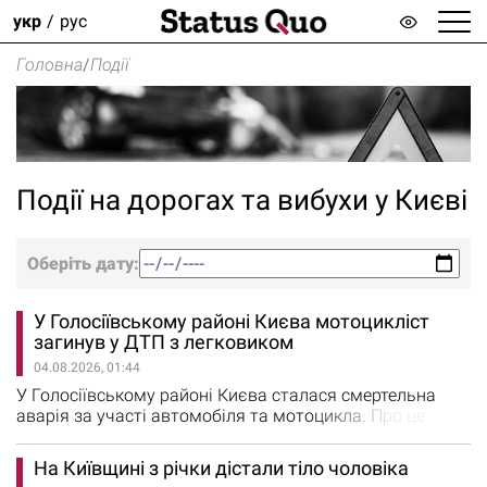
укр
рус
Головна
/
Події
Події на дорогах та вибухи у Києві
Оберіть дату:
У Голосіївському районі Києва мотоцикліст
загинув у ДТП з легковиком
04.08.2026, 01:44
У Голосіївському районі Києва сталася смертельна
аварія за участі автомобіля та мотоцикла. Про це
повідомили в поліції Києва. Унаслідок зіткнення
загинув 26-річний мотоцикліст, а його 24-річну
На Київщині з річки дістали тіло чоловіка
пасажирку з тяжкими травмами госпіталізували. За