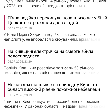
місце події направили рятувальників…
Суд у Києві виніс вирок 24-річному водієві Audi TT, який
у 2023 році на великій швидкості врізався в
автозаправну станцію. Про це повідомили в Київській
міській прокуратурі. Дніпровський районний суд Києва
П’яна водійка перекинула позашляховик у Білій
визнав винним 24-річного водія Audi TT, який у липні
Церкві: постраждали двоє людей
2023 року спричинив смертельну ДТП на
08.07.2026, 21:18
Броварському проспекті. Унаслідок аварії загинув його
17-річний брат,…
У Білій Церкві 33-річна водійка, яка сіла за кермо
напідпитку, не впоралася з керуванням, врізалася в
паркан і перекинула автомобіль. Про це повідомили в
поліції Київської області. ДТП сталася 7 липня на
На Київщині електричка на смерть збила
вулиці Ставищанській. За попередніми даними поліції,
велосипедиста
водійка Nissan Rogue Sport їхала від площі Соборної у
06.07.2026, 23:29
напрямку Володарки. У якийсь момент вона втратила
контроль…
Поліція Київщини розслідує загибель 53-річного
чоловіка, якого на залізничних коліях сполученням
Біла Церква — Устимівка збив електропотяг. За
попередніми даними, потяг їхав у напрямку міста
Не час для шашликів на природі: у Києві та
Фастів, а чоловік з велосипедом перетинав колію в
області високий рівень пожежної небезпеки
забороненому для цього місці. Від травм
01.07.2026, 23:19
постраждалий помер на місці події. Наразі слідчі
Білоцерківського управління поліції…
1 липня в Києві очікується високий рівень пожежної
небезпеки. У районах області — надзвичайна пожежна
небезпека. Про це попереджає Український