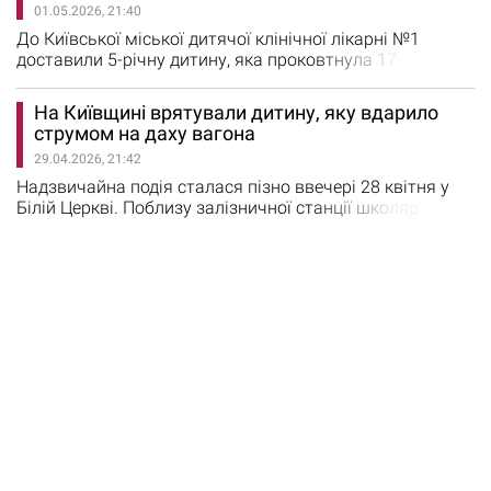
01.05.2026, 21:40
автомобіля Audi не впорався з керуванням і в’їхав…
До Київської міської дитячої клінічної лікарні №1
доставили 5-річну дитину, яка проковтнула 17
маленьких магнітів. Коли дитину доставили до
операційної, вона по-дитячому безпосередньо сказала
На Київщині врятували дитину, яку вдарило
лікарям: «У мене всередині для вас є сюрприз».
струмом на даху вагона
Рентген показав у шлунково-кишковому тракті
29.04.2026, 21:42
ланцюжок із магнітів. Лікарі діяли терміново. Спочатку
ендоскопічно…
Надзвичайна подія сталася пізно ввечері 28 квітня у
Білій Церкві. Поблизу залізничної станції школяр
забрався на товарний поїзд із цистернами. Про це
повідомили у ДСНС Київщини. По прибуттю на місце
події рятувальники встановили, що на даху вагона-
цистерни перебуває дитина 2012 року народження, яка
зазнала ураження електричним струмом.
Постраждалий був при свідомості,…