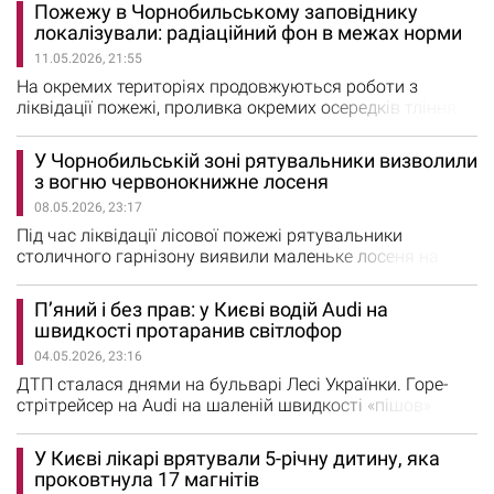
це повідили в Державне агентство України з
Пожежу в Чорнобильському заповіднику
управління зоною відчуження. Зокрема, 12 травня о
локалізували: радіаційний фон в межах норми
21:30 ліквідували пожежу у Корогодському лісництві на
11.05.2026, 21:55
території ДСП «Північна Пуща». Вогонь охопив площу
11 гектарів, де…
На окремих територіях продовжуються роботи з
ліквідації пожежі, проливка окремих осередків тління
та незначного горіння пеньків. Станом на 9:00 11
травня пожежу у зоні відчуження локалізували на
У Чорнобильській зоні рятувальники визволили
площі 1200 га. Про це повідомив директор
з вогню червонокнижне лосеня
Чорнобильського радіаційно-екологічного біосферного
08.05.2026, 23:17
заповідника Денис Нестеров. За його словами,
продовжуються роботи з ліквідації…
Під час ліквідації лісової пожежі рятувальники
столичного гарнізону виявили маленьке лосеня на
випаленій землі Чорнобильського лісу. Налякана
тварина перебувала у пастці серед задимленої
П’яний і без прав: у Києві водій Audi на
території та не могла самостійно дістатися безпечного
швидкості протаранив світлофор
місця. Через вогонь дитинча втратило зв’язок із
04.05.2026, 23:16
матір’ю та було вкрай виснажене. Як повідомили в ГУ
ДСНС у м.Києві,…
ДТП сталася днями на бульварі Лесі Українки. Горе-
стрітрейсер на Audi на шаленій швидкості «пішов»
юзом і врізався у світлофор. Відео з вуличної камери
спостереження оприлюднила патрульна поліція Києва.
У Києві лікарі врятували 5-річну дитину, яка
На місце ДТП оперативно прибули інспектори та
проковтнула 17 магнітів
з’ясували всі обставини аварії. Попередньо, водій