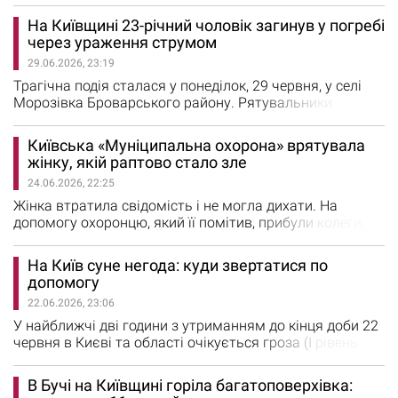
гідрометцентр. Своєю чергою у КМДА закликали киян і
На Київщині 23-річний чоловік загинув у погребі
гостей міста бути обачними під час відпочинку на
через ураження струмом
природі, не розводити вогнища в не пристосованих для
29.06.2026, 23:19
цього місцях, не використовувати несправне чи
пошкоджене електрообладнання,…
Трагічна подія сталася у понеділок, 29 червня, у селі
Морозівка Броварського району. Рятувальники
дістали з погреба тіло 23-річного чоловіка, який,
ймовірно, загинув від ураження електричним струмом.
Київська «Муніципальна охорона» врятувала
Про це розповіли у ДСНС Київщини. Повідомлення про
жінку, якій раптово стало зле
нещасний випадок надійшло до Служби порятунку
24.06.2026, 22:25
сьогодні о 13:57. На місце виїхали рятувальники 24-ї
Державної пожежно-рятувальної…
Жінка втратила свідомість і не могла дихати. На
допомогу охоронцю, який її помітив, прибули колеги,
повідомляють в КО «Муніципальна охорона». «Завдяки
швидкій реакції та навичкам із надання першої
На Київ суне негода: куди звертатися по
допомоги вдалося відновити дихання постраждалої та
допомогу
стабілізувати її стан до прибуття медиків. Наразі
22.06.2026, 23:06
життю та здоров’ю жінки нічого не загрожує, вона…
У найближчі дві години з утриманням до кінця доби 22
червня в Києві та області очікується гроза (І рівень
небезпечності, жовтий). Про це попереджають в
Українському гідрометцентрі. Фахівці рекомендують
В Бучі на Київщині горіла багатоповерхівка:
під час грози уникати перебування поблизу рекламних