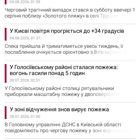
04.08.2026, 01:39
попередніми даними поліції, 53-річна водійка KIA Soul
повертала ліворуч на вулицю Сумську та не
Черговий трагічний випадок стався в субботу ввечері 1
пропустила мотоцикл Geon Dakar,…
серпня поблизу «Золотого пляжу» в селі Трушки
Білоцерківського району. Рятувальники дістали з річки
Роставиця тіло загиблого чоловіка. Про це повідомили
У Києві повітря прогріється до +34 градусів
у ГУ ДСНС у Київській області. Повідомлення про
04.08.2026, 01:37
необхідність дістати людину з водойми надійшло до
Служби порятунку «101» о 18:30. На місце…
Спека прийшла й триматиметься увесь тиждень, її
послаблення очікується орієнтовно з 8-го серпня. За
словами синоптикині Наталки Діденко,, максимальна
температура повітря очікується в межах +30+36
У Голосіївському районі сталася пожежа:
градусів. «У Києві 3-го серпня сухо та спекотно, +32+34
вогонь гасили понад 5 годин
градуси. Далі спека зміцніє. На завершення тижня
30.07.2026, 02:51
ймовірне послаблення спеки», — прогнозує Діденко…
У Голосіївському районі столиці рятувальники
приборкали масштабну пожежу у двоповерховій
адміністративно-складській будівлі. Повідомлення про
займання на вулиці Лілії Лобанової надійшло до
У зоні відчуження знов вирує пожежа
рятувальних служб сьогодні, 29 липня, о 12:09. Про це
28.07.2026, 01:00
повідомили у Телеграм-каналі ДСНС Києва. За
словами рятувальників, пожежа виникла на першому
В Головному управлінні ДСНС в Київській області
поверсі будівлі, яка на той момент…
повідомляють про чергову пожежу у зоні відчуження,
де зайнялись валежник, трав’яний настіл та лісова