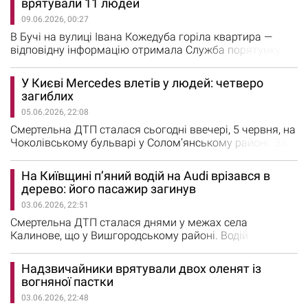
врятували 11 людей
щитів, ліній електропередачі, великих дерев і не
09.06.2026, 00:27
паркувати поруч із ними автотранспорт. При
підтопленні проїжджої…
В Бучі на вулиці Івана Кожедуба горіла квартира —
відповідну інформацію отримала Служба порятунку
Бучанського району. На місце події направили чергові
караули за підвищеним рангом виклику. Як
У Києві Mercedes влетів у людей: четверо
повідомляють в Головному управління Державної
загиблих
служби з надзвичайних ситуацій Київщини, горіла
05.06.2026, 22:08
квартира на п’ятому поверсі 11-поверхового
житлового будинку. Рятувальники…
Смертельна ДТП сталася сьогодні ввечері, 5 червня, на
Чоколівському бульварі у Солом’янському районі. За
попередньою інформацією, водій автомобіля Mercedes-
Benz виїхав на великій швидкості на пішохідну частину,
На Київщині п’яний водій на Audi врізався в
де збив людей. Про це повідомили у ДСНС Києва.
дерево: його пасажир загинув
Внаслідок аварії загинули четверо людей, ще троє
03.06.2026, 22:51
отримали травми. Сам водій після зіткнення опинився
затиснутим…
Смертельна ДТП сталася днями у межах села
Калинове, що у Вишгородському районі. Водій
автомобіля Audi A4 не вписався в поворот, вилетів у
кювет і врізався в дерево. Про це повідомили у поліції
Надзвичайники врятували двох оленят із
Київщини. Правоохоронці встановили, що 42-річний
вогняної пастки
водій на заокругленій дорозі, не впорався з
03.06.2026, 22:48
керуванням, зʼїхав у кювет, де врізався у дерево.