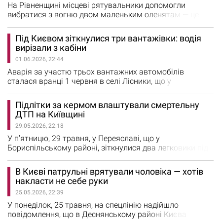
Внаслідок ДТП 56-річний пасажир…
На Рівненщині місцеві рятувальники допомогли
вибратися з вогню двом маленьким оленятам — це
сталося, коли гасили загоряння сухої трави поблизу
села Мала Совпа. Увагу співробітників обласного
Під Києвом зіткнулися три вантажівки: водія
управління Державної служби з надзвичайних ситуація
вирізали з кабіни
привернули незвичні звуки, що чулися з густих
01.06.2026, 22:44
заростей. «Серед диму та вогню вогнеборці знайшли
двох маленьких оленят,…
Аварія за участю трьох вантажних автомобілів
сталася вранці 1 червня в селі Лісники, що у
Фастівському районі. Одного з водіїв затиснуло в
понівеченій кабіні. Про це повідомили у ДСНС
Підлітки за кермом влаштували смертельну
Київщини. На місце події прибули надзвичайники 44-ї
ДТП на Київщині
Державної пожежно-рятувальної частини селища
29.05.2026, 22:18
Чабани. На місці вони встановили, що внаслідок
потужного удару одного з водіїв затиснуло…
У п’ятницю, 29 травня, у Переяславі, що у
Бориспільському районі, зіткнулися два легковики під
керуванням підлітків. Один із них загинув. Про це
повідомили у Київській обласній прокуратурі. Близько
В Києві патрульні врятували чоловіка — хотів
14:30 автомобілі BMW X7 та Skoda Superb зіткнулися у
накласти не себе руки
Переяславі на перехресті вулиць Богдана
25.05.2026, 22:39
Хмельницького та Борисівське Поле. За кермом обох
транспортних засобів…
У понеділок, 25 травня, на спецлінію надійшло
повідомлення, що в Деснянському районі Києва