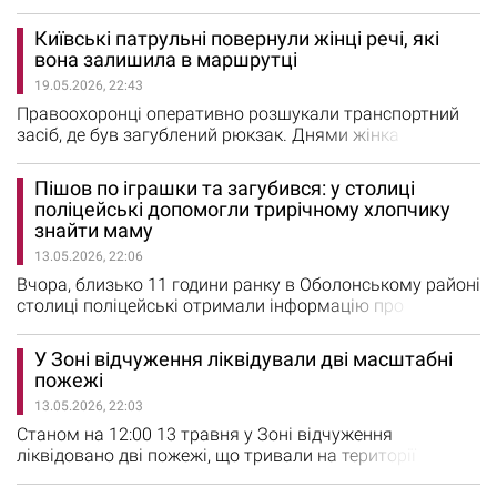
чоловік потребує допомоги — він спробував вкоротити
собі віку. Але патрульні поліцейські опинилися в
Київські патрульні повернули жінці речі, які
потрібному місці в потрібний час — непоправному
вона залишила в маршрутці
вдалося запобігти. В Патрульній поліції Києва
19.05.2026, 22:43
повідомили, що інспектори, які оперативно прибули за
викликом, виявили…
Правоохоронці оперативно розшукали транспортний
засіб, де був загублений рюкзак. Днями жінка
залишила рюкзак із особистими речами та
документами в Голосіївському районі. Однак вона не
Пішов по іграшки та загубився: у столиці
розгубилася і одразу зателефонувала на спецлінію 112.
поліцейські допомогли трирічному хлопчику
Патрульні оперативно розшукали потрібний
знайти маму
транспортний засіб, який вже рухався за встановленим
13.05.2026, 22:06
маршрутом в Шевченківському районі,…
Вчора, близько 11 години ранку в Оболонському районі
столиці поліцейські отримали інформацію про
маленькогго хлопчика, який перебував на вулиці без
супроводу дорослих. Про це повідомили в поліції
У Зоні відчуження ліквідували дві масштабні
Києва. Під час спілкування з правоохоронцями
пожежі
хлопчик розповів, що йому три роки. Він загубився,
13.05.2026, 22:03
коли разом із мамою прийшов до крамниці за
іграшкою. Точної адреси малюк назвати…
Станом на 12:00 13 травня у Зоні відчуження
ліквідовано дві пожежі, що тривали на території
лісових масивів та природоохоронних територій. Про