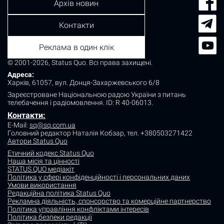
Архів новин
Контакти
Реклама в один клік
© 2001-2026, Status Quo. Всі права захищені.
Адреса:
Харків, 61057, вул. Донця-Захаржевського 6/8
Зареєстроване Національною радою України з питань
телебачення і радіомовлення.
ID: R 40-06013.
Контакти:
E-Mail:
sq@sq.com.ua
Головний редактор Наталія Кобзар,
тел. +380503271422
Автори Status Quo
Етичний кодекс Status Quo
Наша місія та цінності
STATUS QUO медіакіт
Політика у сфері конфіденційності і персональних даних
Умови використання
Редакційна політика Status Quo
Рекламна діяльність, спонсорство та комерційне партнерство
Політика управління конфліктами інтересів
Політика безпеки редакції