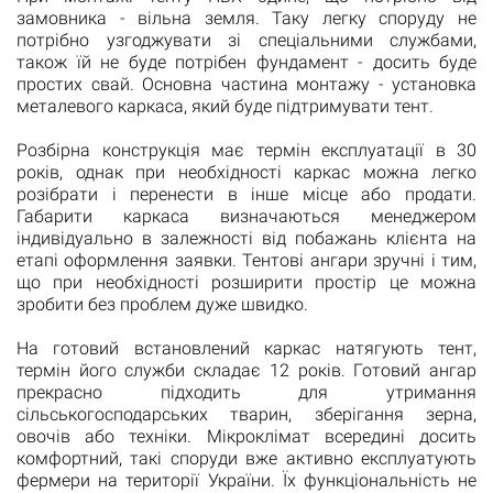
замовника - вільна земля. Таку легку споруду не
потрібно узгоджувати зі спеціальними службами,
також їй не буде потрібен фундамент - досить буде
простих свай. Основна частина монтажу - установка
металевого каркаса, який буде підтримувати тент.
Розбірна конструкція має термін експлуатації в 30
років, однак при необхідності каркас можна легко
розібрати і перенести в інше місце або продати.
Габарити каркаса визначаються менеджером
індивідуально в залежності від побажань клієнта на
етапі оформлення заявки. Тентові ангари зручні і тим,
що при необхідності розширити простір це можна
зробити без проблем дуже швидко.
На готовий встановлений каркас натягують тент,
термін його служби складає 12 років. Готовий ангар
прекрасно підходить для утримання
сільськогосподарських тварин, зберігання зерна,
овочів або техніки. Мікроклімат всередині досить
комфортний, такі споруди вже активно експлуатують
фермери на території України. Їх функціональність не