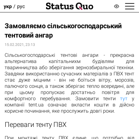
укр
рус
Замовляємо сільськогосподарський
тентовий ангар
15.02.2021, 23:13
Сільськогосподарські тентові ангари - прекрасна
альтернатива капітальнихм будівлям для
тваринництва або зберігання зернозбиральної техніки.
Завдяки використанню сучасних матеріалів з ПВХ тент
стає дуже міцним - він не боїться вітру, морозів,
палючого сонця, а також зберігає тепло всередині, але
при цьому пропускає достатньо повітря для
комфортного перебування. Замовити тенти
тут
у
компанії tent.ua означає вкласти кошти в дійсно
корисне починання, яке прослужить довгі роки.
Переваги тенту ПВХ
При монтажі тенту ПВХ єдине, що потрібно від