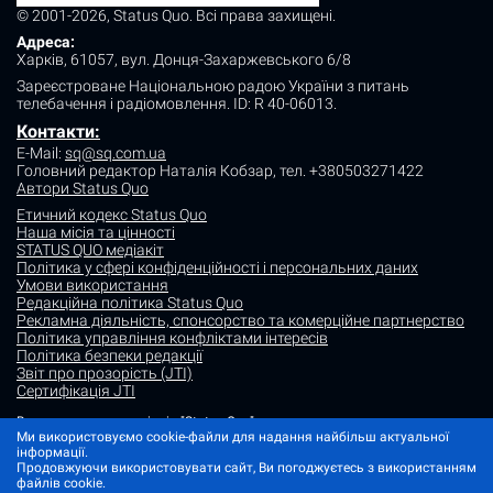
© 2001-2026, Status Quo. Всі права захищені.
Адреса:
Харків, 61057, вул. Донця-Захаржевського 6/8
Зареєстроване Національною радою України з питань
телебачення і радіомовлення.
ID: R 40-06013.
Контакти:
E-Mail:
sq@sq.com.ua
Головний редактор Наталія Кобзар,
тел. +380503271422
Автори Status Quo
Етичний кодекс Status Quo
Наша місія та цінності
STATUS QUO медіакіт
Політика у сфері конфіденційності і персональних даних
Умови використання
Редакційна політика Status Quo
Рекламна діяльність, спонсорство та комерційне партнерство
Політика управління конфліктами інтересів
Політика безпеки редакції
Звіт про прозорість (JTI)
Сертифікація JTI
Використання матеріалів "Status Quo" дозволяється за умови
посилання (для інтернет-видань - гіперпосилання) на "Status quo".
Ми використовуємо cookie-файли для надання найбільш актуальної
Матеріали в рубриках "Новини партнерів" і "Прес-релізи" розміщуються
інформації.
на правах реклами або в рамках некомерційного партнерства.
Продовжуючи використовувати сайт, Ви погоджуєтесь з використанням
файлів cookie.
Зображення, що містять мітку "Status Quo" або не містять інформації