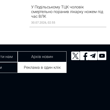
У Подільському ТЦК чоловік
смертельно поранив лікарку ножем під
час ВЛК
30.07.2026, 02:55
ти нам
Архів новин
и
Реклама в один клік