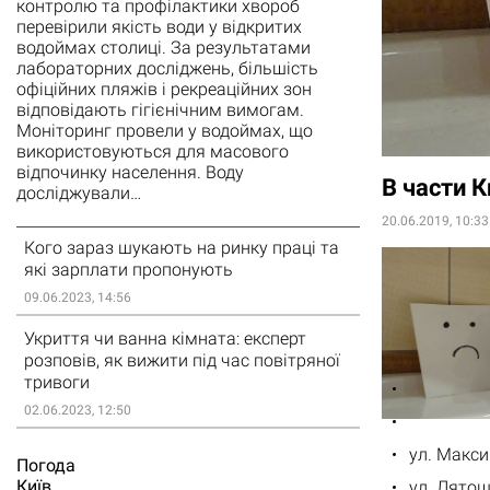
контролю та профілактики хвороб
перевірили якість води у відкритих
водоймах столиці. За результатами
лабораторних досліджень, більшість
офіційних пляжів і рекреаційних зон
відповідають гігієнічним вимогам.
Моніторинг провели у водоймах, що
використовуються для масового
відпочинку населення. Воду
В части К
досліджували…
20.06.2019, 10:33
Кого зараз шукають на ринку праці та
які зарплати пропонують
09.06.2023, 14:56
Укриття чи ванна кімната: експерт
розповів, як вижити під час повітряної
тривоги
02.06.2023, 12:50
ул. Макси
Погода
Киïв
ул. Лятош