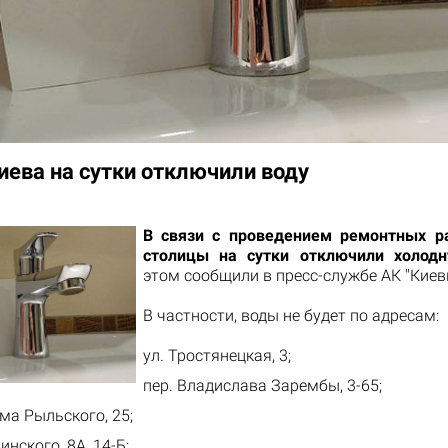
иева на сутки отключили воду
В связи с проведением ремонтных р
столицы на сутки отключили холод
этом сообщили в пресс-службе АК "Киев
В частности, воды не будет по адресам:
ул. Тростянецкая, 3;
пер. Владислава Зарембы, 3-65;
ма Рыльского, 25;
инского, 8А, 14-Б;