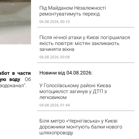
Під Майданом Незалежності
ремонтуватимуть перехід
06.08.2026, 00:10
Після нічної атаки у Києві погіршилася
якість повітря: містян закликають
зачиняти вікна
06.08.2026, 00:08
Новини від 04.08.2026
абот в части
ную воду
. Об
У Голосіївському районі Києва
водоканал".
мотоцикліст загинув у ДТП з
легковиком
04.08.2026, 01:44
Біля метро «Чернігівська» у Києві
дорожники монтують балки нового
шляхопроводу