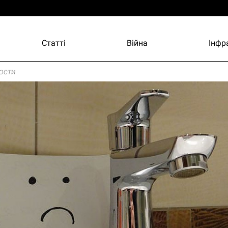
Статті
Війна
Інфр
ости