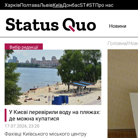
Харків
Полтава
Львiв
Киïв
Донбас
ST#ST
Про нас
Новини
Головна
/
Нов
Вибір редакції
У Києві перевірили воду на пляжах:
де можна купатися
17.07.2026, 23:20
Фахівці Київського міського центру