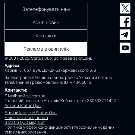
Зателефонувати нам
Архів новин
Контакти
Реклама в один клік
© 2001-2026, Status Quo. Всі права захищені.
Адреса:
Харків, 61057, вул. Донця-Захаржевського 6/8
Зареєстроване Національною радою України з питань
телебачення і радіомовлення.
ID: R 40-06013.
Контакти:
E-Mail:
sq@sq.com.ua
Головний редактор Наталія Кобзар,
тел. +380503271422
Автори Status Quo
Етичний кодекс Status Quo
Наша місія та цінності
STATUS QUO медіакіт
Політика у сфері конфіденційності і персональних даних
Умови використання