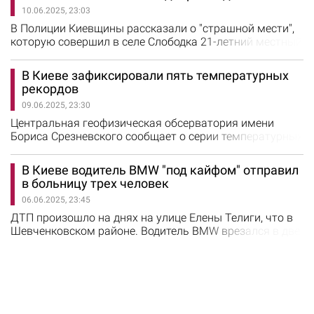
происшествия.
10.06.2025, 23:03
В Полиции Киевщины рассказали о "страшной мести",
которую совершил в селе Слободка 21-летний местный
житель. Он бросил во двор односельчанина
зажженную бутылку с легковоспламеняющимся
В Киеве зафиксировали пять температурных
веществом. Полицейские предварительно установили,
рекордов
что между двумя молодыми людьми возник конфликт.
09.06.2025, 23:30
Чтобы отомстить, 21-летний молодой человек взял
бутылку с легковоспламеняющимся…
Центральная геофизическая обсерватория имени
Бориса Срезневского сообщает о серии температурных
рекордов в Киеве с 6 по 8 июня. По данным
объединенной гидрометеорологической станции, эти
В Киеве водитель BMW "под кайфом" отправил
дни стали самыми жаркими в истории наблюдений для
в больницу трех человек
соответствующих дат. 6 июня среднесуточная
06.06.2025, 23:45
температура воздуха достигла 24,9°С, что на 0,2°С
превышает рекорд 1956 года и на…
ДТП произошло на днях на улице Елены Телиги, что в
Шевченковском районе. Водитель BMW врезался в две
машины и травмировал трех человек. Об этом
рассказали в полиции Киева. Как установили
правоохранители, 25-летний иностранец за рулем BMW
превысил разрешенную скорость, не справился с
управлением и выехал на встречную полосу. Там он
столкнулся с легковушками Toyota Camry…