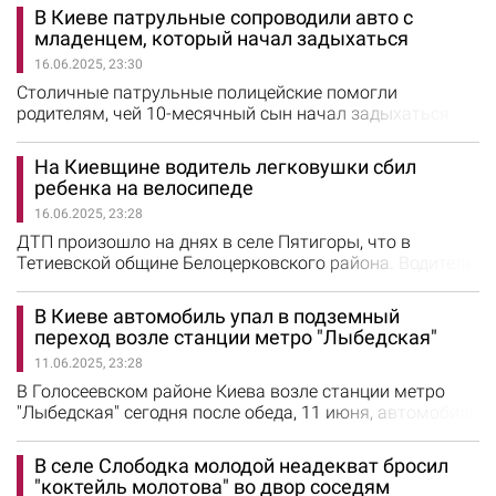
Главном управлении ГСЧС в Киевской области. На
В Киеве патрульные сопроводили авто с
место происшествия прибыли спасатели. С помощью
младенцем, который начал задыхаться
лодки и багра они достали утопленницу из воды.
16.06.2025, 23:30
Сейчас продолжается судебно-медицинская
экспертиза, которая установит окончательную
Столичные патрульные полицейские помогли
причину…
родителям, чей 10-месячный сын начал задыхаться
прямо в дороге. Водитель, растерянный и
обеспокоенный состоянием ребенка, остановился и
На Киевщине водитель легковушки сбил
обратился к правоохранителям за помощью, опасаясь,
ребенка на велосипеде
что не успеет самостоятельно добраться до больницы
16.06.2025, 23:28
вовремя. Об этом рассказали в патрульной полиции
Киева. "Во время ночного патрулирования…
ДТП произошло на днях в селе Пятигоры, что в
Тетиевской общине Белоцерковского района. Водитель
автомобиля Opel сбил 10-летнего велосипедиста. Об
этом сообщили в полиции Киевской области. По
В Киеве автомобиль упал в подземный
предварительным данным, 46-летний водитель
переход возле станции метро "Лыбедская"
легковушки двигался по главной дороге. В это время
11.06.2025, 23:28
со второстепенной дороги выехал 10-летний
велосипедист. В результате этого произошло…
В Голосеевском районе Киева возле станции метро
"Лыбедская" сегодня после обеда, 11 июня, автомобиль
залетел в подземный переход. Очевидцы сообщают,
что прохожие помогли вытащить из машины водителя.
В селе Слободка молодой неадекват бросил
Он жив, медики и правоохранители находятся на месте
"коктейль молотова" во двор соседям