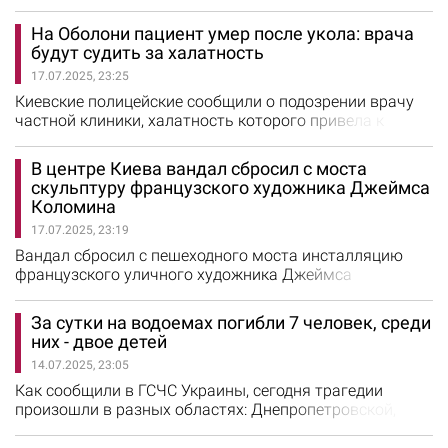
обезвреживания вражеского боеприпаса, рассказали в
столичной полиции. Сегодня представитель
На Оболони пациент умер после укола: врача
коммунального предприятия при проведении осмотра
будут судить за халатность
дома, поврежденного в результате вражеской
17.07.2025, 23:25
воздушной атаки на столицу 17 июня, обнаружил в
лифтовой шахте взрывоопасный предмет.…
Киевские полицейские сообщили о подозрении врачу
частной клиники, халатность которого привела к
смерти пациента. Как сообщили в полиции Киева,
медик без обследования сделал инъекцию
В центре Киева вандал сбросил с моста
нейролептиком, в результате действия которого тот
скульптуру французского художника Джеймса
умер. Согласно санкции статьи, за ненадлежащее
Коломина
исполнение подозреваемым своих профессиональных
17.07.2025, 23:19
обязанностей ему грозит до двух лет лишения…
Вандал сбросил с пешеходного моста инсталляцию
французского уличного художника Джеймса
Коломина. Это красная девочка в боевой каске,
которая каталась на качелях над Аллеей Героев
За сутки на водоемах погибли 7 человек, среди
Небесной Сотни на Майдане Независимости. Как
них - двое детей
сообщили в Муниципальной охране, мужчина сбросил
14.07.2025, 23:05
инсталляцию с моста. "Девочка на качелях" упала на
брусчатку и треснула. Муниципалы вместе…
Как сообщили в ГСЧС Украины, сегодня трагедии
произошли в разных областях: Днепропетровской,
Донецкой, Запорожской, Ивано-Франковской,
Киевской, Полтавской и Ровенской. Так, на