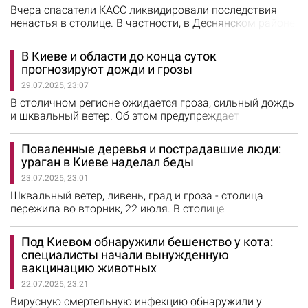
рентгенографического комплекса. Это был макет
Вчера спасатели КАСС ликвидировали последствия
противопехотной…
ненастья в столице. В частности, в Деснянском районе
деблокировали из-под поваленных деревьев легковые
автомобили. Работы выполняли 4 спасателя 2 АРВ
В Киеве и области до конца суток
(аварийно-спасательного взвода) коммунальной
прогнозируют дожди и грозы
аварийно-спасательной службы (КАРС) «Киевская
29.07.2025, 23:07
служба спасения».
В столичном регионе ожидается гроза, сильный дождь
и шквальный ветер. Об этом предупреждает
Украинский гидрометцентр. Также синоптики
прогнозируют в столице облачность с прояснениями,
Поваленные деревья и пострадавшие люди:
ветер юго-западный, 7-12 м/с. Температура ночью 17-
ураган в Киеве наделал беды
19°, днем 21-23°. Специалисты напоминают, что во
23.07.2025, 23:01
время грозы следует закрыть окна и не подходить к
ним, не трогать металлическую…
Шквальный ветер, ливень, град и гроза - столица
пережила во вторник, 22 июля. В столице
зафиксировали более 30 поваленных деревьев в
результате урагана и грозы, которые прогнозировали
Под Киевом обнаружили бешенство у кота:
синоптики. Над ликвидацией последствий непогоды
специалисты начали вынужденную
работают более 40 работников КО "Киевзеленстрой" и
вакцинацию животных
15 спасателей столичной службы КАРС. К работам
22.07.2025, 23:21
также привлечено более…
Вирусную смертельную инфекцию обнаружили у