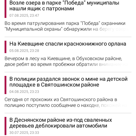
Возле озера в парке "Победа" муниципалы
километров минерализованных полос - специальных
нашли ящик с патронами
противопожарных барьеров, которые препятствуют
07.08.2025, 23:47
распространению огня. Также создано более 300
километров новых полос вокруг участков с
Во время патрулирования парка "Победа" охранники
повышенным…
"Муниципальной охраны" обнаружили на берегу озера
цинк с патронами. А затем обеспечили охрану места и
вызвали полицию, сообщили в КО "Муниципальная
На Киевщине спасли краснокнижного орлана
охрана". Когда прибыли патрульные и следственно-
05.08.2025, 23:28
оперативная группа, провели осмотр и изъяли цинк с
патронами для проведения экспертизы. Теперь…
Вечером в лесу на Киевщине, в Обуховском районе,
двое ребят во время пробежки обратили внимание на
большую хищную птицу, которая была
дезориентирована и не могла подняться в воздух.
В полиции раздался звонок о мине на детской
Понимая, что птица нуждается в помощи, они
площадке в Святошинском районе
связались с хозяйством "Усадьба Нюшаник", которое
04.08.2025, 23:23
согласилось взять ее под опеку, и сообщили
спасателям из Kyiv Animal Rescue Group.…
Сегодня от прохожих из Святошинского района в
полицию поступило сообщение о находке, похожей на
боеприпас. Это произошло в 10:30 утра. Полицейские
сразу же прибыли на место вызова и ограничили
В Деснянском районе из-под сваленных
доступ граждан к площадке. Специалисты
деревьев деблокировали автомобили
взрывотехнической службы осмотрели и проверили
30.07.2025, 23:33
неизвестный предмет с помощью