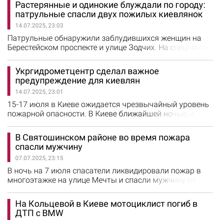
Растерянные и одинокие блуждали по городу:
Полтавщине в селе Супруновка утонул маленький
патрульные спасли двух пожилых киевлянок
ребенок 2019 года рождения. "Трагедия произошла во
14.07.2025, 23:03
время отдыха в аквапарке. Люди сами достали тело
ребенка. Спасателей не вызывали",…
Патрульные обнаружили заблудившихся женщин на
Берестейском проспекте и улице Зодчих. На спецлинию
112 обратился неравнодушный гражданин, который
заметил одинокую женщину. Она блуждала на
Укргидрометцентр сделал важное
проспекте Берестейском и не ориентировалась в
предупреждение для киевлян
местности и не помнила, где ее дом. Инспекторы
14.07.2025, 23:01
быстро прибыли по нужному адресу, чтобы помочь
горожанке. Они пригласили даму в…
15-17 июля в Киеве ожидается чрезвычайный уровень
пожарной опасности. В Киеве ближайшей ночью и
завтра утром возможен локальный дождь и гроза,
однако в течение дня вторника будет сухо, ожидается
В Святошинском районе во время пожара
+28+30 градусов. В КГГА призвали киевлян и гостей
спасли мужчину
столицы быть осмотрительными во время отдыха на
07.07.2025, 23:15
природе: не разводите костры в неприспособленных
для этого местах; соблюдайте…
В ночь на 7 июля спасатели ликвидировали пожар в
многоэтажке на улице Мечты и спасли мужчину из
охваченной огнем квартиры. Пожар произошел около
часа ночи в квартире на третьем этаже пятиэтажного
На Кольцевой в Киеве мотоциклист погиб в
дома на улице Мечты в Святошинском районе
ДТП с BMW
столицы. Возгорание возникло на кухне. На место