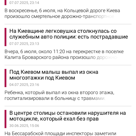
07.07.2025, 23:14
происшествия прибыли спасатели, которые во время
тушения огня обнаружили в доме…
В воскресенье, 6 июля, на Кольцевой дороге Киева
произошло смертельное дорожно-транспортное
происшествие с участием мотоциклиста и автомобиля
BMW. По предварительной информации, водитель
На Киевщине легковушка столкнулась со
двухколесного транспорта на большой скорости
служебным авто полиции: есть пострадавшие
врезался в легковушку, которая двигалась впереди. От
07.07.2025, 23:13
мощного удара мотоцикл отбросило на отбойник. 21-
летний водитель погиб на месте. Пассажир…
Вчера, 6 июля, около 11:20 на перекрестке в поселке
Калита Броварского района произошло дорожно-
транспортное происшествие. По предварительной
информации, легковушка Dacia столкнулась со
Под Киевом малыш выпал из окна
служебным автомобилем отдела реагирования
многоэтажки под Киевом
патрульной полиции. В результате аварии пострадали
04.07.2025, 23:16
двое правоохранителей. Их госпитализировали для
оказания медицинской помощи. Сейчас на…
Ребенка, который выпал из окна второго этажа,
госпитализировали в больницу с травмами.
Несчастный случай произошел 2 июля в Гостомеле,
что в Бучанском районе. Об этом сообщили в полиции
В центре столицы остановили нарушителя на
Киевской области. По предварительной информации,
мотоцикле, который ехал без прав
малыш залез на подоконник, оперся на москитную
30.06.2025, 15:06
сетку и выпал из окна. В момент происшествия мать
ребенка находилась дома, однако на несколько…
На Бессарабской площади инспекторы заметили