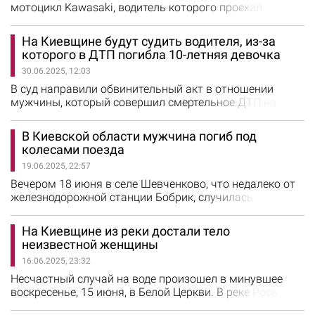
мотоцикл Kawasaki, водитель которого проехал
перекресток на запрещающий сигнал светофора. Они
попытались остановить транспортное средство, но
На Киевщине будут судить водителя, из-за
водитель проигнорировал законное требование
которого в ДТП погибла 10-летняя девочка
полицейских, ускорил движение и подался в бегство,
30.06.2025, 12:03
однако неудачно, рассказали в патрульной полиции.
Инспекторы остановили беглеца и выяснили,…
В суд направили обвинительный акт в отношении
мужчины, который совершил смертельное ДТП на
Киевщине. Об этом сообщили в полиции области.
Напомним, трагедия произошла 19 мая около 08:00 в
В Киевской области мужчина погиб под
селе Кучаков. По предварительным данным, водитель
колесами поезда
автомобиля Kia выехал на встречную полосу, а затем
19.06.2025, 22:57
на обочину, где наехал на 10-летнюю девочку. От
полученных травм ребенок скончался…
Вечером 18 июня в селе Шевченково, что недалеко от
железнодорожной станции Бобрик, случилась
трагедия. 42-летний мужчина погиб под колесами
поезда, когда пытался пересечь пути в
На Киевщине из реки достали тело
неустановленном для этого месте. Несмотря на
неизвестной женщины
экстренное торможение и звуковые сигналы,
16.06.2025, 23:32
машинист не успел избежать столкновения.
Пострадавший получил травмы, несовместимые с
Несчастный случай на воде произошел в минувшее
жизнью, и погиб на месте.…
воскресенье, 15 июня, в Белой Церкви. В реке Рось
обнаружили тело женщины. Об этом сообщили в