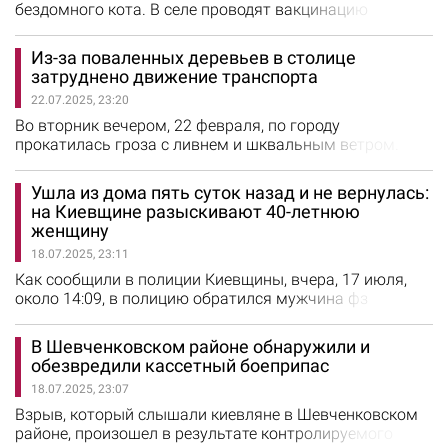
бездомного кота. В селе проводят вакцинацию
животных. Об этом сообщили в Главном управлении
Госпродпотребслужбы в Киевской области. Сейчас в
Из-за поваленных деревьев в столице
Петропавловской Борщаговке проводят
затруднено движение транспорта
эпизоотическое расследование случая. Ветеринары
22.07.2025, 23:20
начали прививки животных против бешенства
антирабической вакциной согласно схеме
Во вторник вечером, 22 февраля, по городу
вынужденной вакцинации.…
прокатилась гроза с ливнем и шквальным ветром.
Вода подтопила ряд улиц, а на улице Глубочицкой в
Шевченковском районе из-за урагана упал
Ушла из дома пять суток назад и не вернулась:
строительный кран. К счастью, никто не пострадал.
на Киевщине разыскивают 40-летнюю
Как сообщили в патрульной полиции Киева, в связи с
женщину
падением деревьев, движение транспорта затруднено:
18.07.2025, 23:11
аллеей Магдебургского права;…
Как сообщили в полиции Киевщины, вчера, 17 июля,
около 14:09, в полицию обратился мужчина фз
рассказом о том, что 13 июля ушла из дома его 40-
летняя жена и до настоящего времени не вернулась.
В Шевченковском районе обнаружили и
На розыск пропавшей привлечены и ориентированы
обезвредили кассетный боеприпас
подразделения полиции Киевщины, в том числе
18.07.2025, 23:07
личный состав Обуховского районного управления
полиции. На рост пропавшая женщина…
Взрыв, который слышали киевляне в Шевченковском
районе, произошел в результате контролируемого