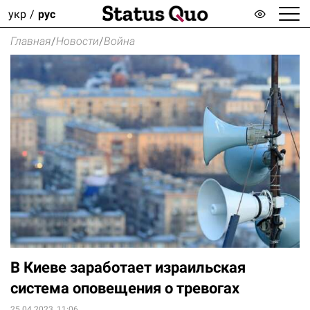
укр
рус
Главная
/
Новости
/
Война
В Киеве заработает израильская
система оповещения о тревогах
25.04.2023, 11:06