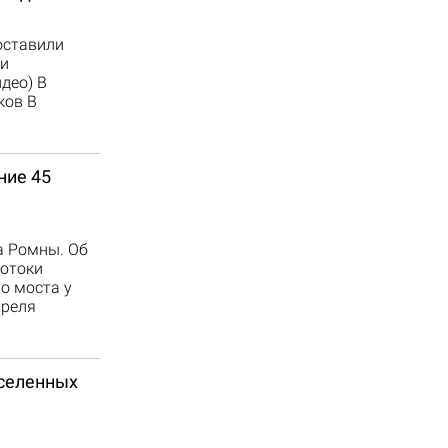
оставили
и
део) В
ков В
ние 45
а Ромны. Об
потоки
о моста у
преля
аселенных