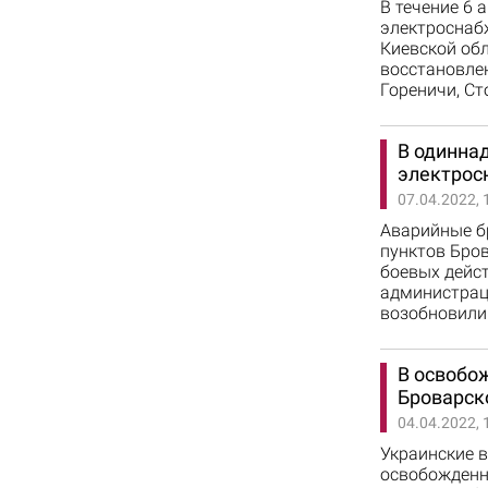
В течение 6
электроснабж
Киевской об
восстановлен
Гореничи, Ст
В одинна
электрос
07.04.2022, 
Аварийные бр
пунктов Бров
боевых дейст
администраци
возобновили
В освобо
Броварск
04.04.2022, 
Украинские 
освобожденн