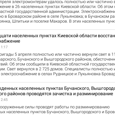
 апреля электромонтерам удалось полностью или частично
ение в 26 населенных пунктах Киевской области. Об этом
ластной государственной администрации. Электроснабжен
о в Броварском районе в селе Лукьяновка; в Бучанском ра
оянка, Шпитьки и поселке Макаров. В этих населенных пун
дцати населенных пунктах Киевской области восста
набжение
11:17
игады 5 апреля полностью или частично вернули свет в 1
арского, Бучанского и Вышгородского районов, обесточенн
вий. Об этом сообщили в Киевской областной государстве
и. Свет вернулся в 2 725 домов. Специалисты полностью 
 электроснабжение в селах Рудницкое и Лукьяновка Брова
жденных населенных пунктах Бучанского, Вышгородс
ого районов проводятся зачистка и разминирование
12:45
вооруженные силы проводят работы по разминированию
ых населенных пунктов Бучанского, Вышгородского и Бров