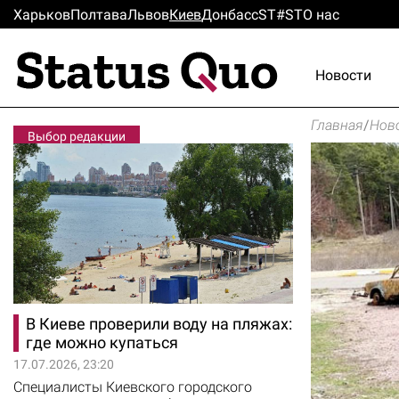
Харьков
Полтава
Львов
Киев
Донбасс
ST#ST
О нас
Новости
Главная
/
Нов
Выбор редакции
В Киеве проверили воду на пляжах:
где можно купаться
17.07.2026, 23:20
Специалисты Киевского городского