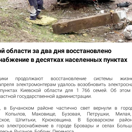
ой области за два дня восстановлено
набжение в десятках населенных пунктах
щики продолжают восстановление системы жизнео
 апреля электромонтерам удалось возобновить электросн
 пунктах Киевской области для 1 766 семей. Об это
ластной государственной администрации.
, в Бучанском районе частично свет вернули в горо
а, Копылов, Маковище, Бузовая, Петрушки, Милая,
вское, Шпитьки, Крюковщина. В Броварском райо
но электроснабжение в городе Бровары и селах Боль
лесье, Русанов, Бобрик, Перемога.