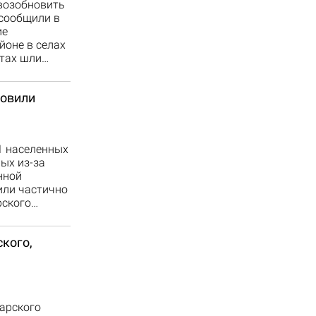
 возобновить
 сообщили в
ие
йоне в селах
ктах шли…
новили
1 населенных
ых из-за
нной
или частично
рского…
кого,
арского