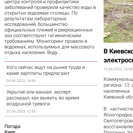
центра контроля и профилактики
заболеваний проверили качество воды в
открытых водоемах столицы. По
результатам лабораторных
исследований, большинство
официальных пляжей и рекреационных
зон соответствуют гигиеническим
требованиям. Мониторинг провели в
водоемах, используемых для массового
В Киевск
отдыха населения. Воду…
электрос
Кого сейчас ищут на рынке труда и
13.04.2022, 16:50
какие зарплаты предлагают
Коммуналь
09.06.2023, 14:56
региона. 12
населенных
Укрытие или ванная: эксперт
Киевской об
рассказал, как выжить во время
воздушной тревоги
В частности
02.06.2023, 12:50
Ясногородк
Святопетро
Погода
восстановле
Киев
Плотинки, За