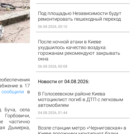
Под площадью Независимости будут
ремонтировать пешеходный переход
06.08.2026, 00:10
После ночной атаки в Киеве
ухудшилось качество воздуха:
горожанам рекомендуют закрывать
окна
06.08.2026, 00:08
беспечения
Новости от 04.08.2026
абжение в 17
м
сообщили
в
В Голосеевском районе Киева
мотоциклист погиб в ДТП с легковым
автомобилем
д Буча, села
04.08.2026, 01:44
 Горбовичи,
не частично
шая Дымерка,
Возле станции метро «Черниговская» в
Киеве дорожники монтируют балки