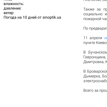
влажность:
давление:
Также за п
ветер:
социально 
Погода на 10 дней от
sinoptik.ua
пожарной ча
По предвари
11 апреля
м
пункте Киевс
В Бучанско
Гавронщина
Дмитровка, К
В Броварско
Дымерка, Бо
электроснабж
Всего за про