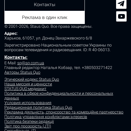
Контакты
Реклама в один клик
© 2001-2026, Staus Quo. Все права защищены.
Адрес:
Харьков, 61057, ул. Донец-Захаржевского 6/8
Зарегистрировано Национальным советом Украины по
вопросам телевидения и радиовещания.
ID: R 40-06013.
Контакты
:
E-Mail:
sq@sq.com.ua
Главный редактор Наталья Кобзар,
тел. +380503271422
Авторы Status Quo
Этический кодекс Status Quo
Наша миссия и ценности
STATUS QUO медиакит
Политика в сфере конфиденциальности и персональных
данных
Условия использования
Редакционная политика Status Quo
Рекламна діяльність, спонсорство та комерційне партнерство
Політика управління конфліктами інтересів
Політика безпеки редакції
Звіт про прозорість (JTI)
Сертифікація JTI