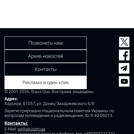
Нацполиции Киевской области. Авария произошла
утром 1 ноября на 37 километре автодороги Киев-
Вышгород-Десна. По предварительным данным, 56-
летняя женщина за рулем автомобиля Toyota
обгоняла на перекрестке другую машину, не
справилась…
Позвонить нам
Архив новостей
Контакты
Реклама в один клик
© 2001-2026, Staus Quo. Все права защищены.
Адрес:
Харьков, 61057, ул. Донец-Захаржевского 6/8
Зарегистрировано Национальным советом Украины по
вопросам телевидения и радиовещания.
ID: R 40-06013.
Контакты
:
E-Mail:
sq@sq.com.ua
Главный редактор Наталья Кобзар,
тел. +380503271422