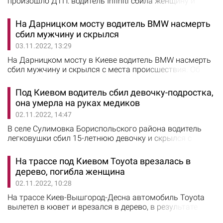
произошло ДТП: водитель Infiniti сбила женщину и
врезалась в маршрутку. Об этом сообщили в
патрульной полиции Киева. По предварительным
На Дарницком мосту водитель BMW насмерть
данным, 54-летняя водитель автомобиля Infiniti G37, во
сбил мужчину и скрылся
паркуясь, заехала на бордюр и сбила женщину,
03.11.2022, 13:29
которая стояла на остановке общественного
транспорта. После Infiniti остановился, столкнувшись с
На Дарницком мосту в Киеве водитель BMW насмерть
маршрутным…
сбил мужчину и скрылся с места происшествия. Об
этом сообщили в ГУ Нацполиции Киева. По
предварительным данным, в конце октября текущего
Под Киевом водитель сбил девочку-подростка,
года на Дарницком мосту 41-летний водитель BMW,
она умерла на руках медиков
ехавший в сторону Приднепровского шоссе, сбил 26-
02.11.2022, 14:47
летнего мужчину, который стоял возле своей машины,
дожидаясь оформления административных
В селе Сулимовка Бориспольского района водитель
материалов…
легковушки сбил 15-летнюю девочку и скрылся с
места ДТП. Об этом сообщили в ГУ Нацполиции
Киевской области. По предварительным данным, 31
На трассе под Киевом Toyota врезалась в
октября около 22.20 водитель на неизвестном
дерево, погибла женщина
автомобиле сбил 15-летнюю девочку, которая шла по
02.11.2022, 10:28
обочине дороги, и скрылся с места ДТП. В результате
аварии девочка умерла во время проведения
На трассе Киев-Вышгород-Десна автомобиль Toyota
реанимационных…
вылетел в кювет и врезался в дерево, в результате
ДТП погибла женщина. Об этом сообщили в ГУ