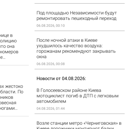
Под площадью Независимости будут
ремонтировать пешеходный переход
06.08.2026, 00:10
нице в
После ночной атаки в Киеве
 полицию
ухудшилось качество воздуха:
что она
горожанам рекомендуют закрывать
 номеров
окна
ие…
06.08.2026, 00:08
Новости от 04.08.2026
ах жестоко
В Голосеевском районе Киева
бласти. По
мотоциклист погиб в ДТП с легковым
нников
автомобилем
овесная
 ногами…
04.08.2026, 01:44
Возле станции метро «Черниговская» в
Киеве дорожники монтируют балки