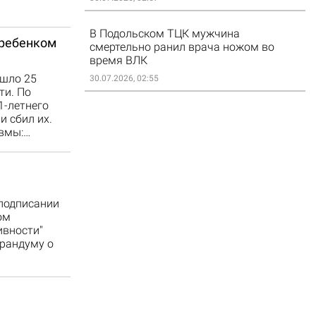
В Подольском ТЦК мужчина
 ребенком
смертельно ранил врача ножом во
время ВЛК
ошло 25
30.07.2026, 02:55
ти. По
1-летнего
и сбил их.
авмы:…
 подписании
ом
ивности"
рандуму о