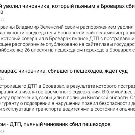
й уволил чиновника, который пьяным в Броварах сби
ов
:53
краины Владимир Зеленский своим распоряжением уволил 
должности председателя Броварской райгосадминистраци
 который совершил в Броварах пьяное ДТП с пострадавши
ющее распоряжение опубликовано на сайте главы государс
йбоженко 26 апреля на пешеходном переходе в Броварах с
варах: чиновника, сбившего пешеходов, ждет суд
:25
строившего ДТП в Броварах, в результате которого постра
правили в изолятор временного содержания. В ближайшее 
меру пресечения, сообщили в полиции Киевской области. С
игуранту о подозрении в нарушении правил безопасности 
и эксплуатации транспорта водителями в состоянии опьян
ом - ДТП, пьяный чиновник сбил пешеходов
:08