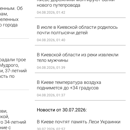
нового путепровода
менным. Об
04.08.2026, 01:42
вам,
селенных
о города
В июле в Киевской области родилось
почти полтысячи детей
04.08.2026, 01:40
В Киевской области из реки извлекли
радали трое
тело мужчины
Мудрого,
04.08.2026, 01:39
и, 37-летний
асть по
В Киеве температура воздуха
поднимется до +34 градусов
04.08.2026, 01:37
Новости от 30.07.2026
ови,
кой,
В Киеве почтят память Леси Украинки
о 34-летний
ние с
30.07.2026, 02:57