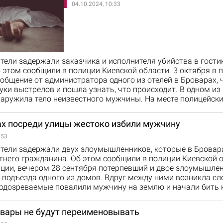
04.10.2024, 10:33
ели задержали заказчика и исполнителя убийства в гости
 этом сообщили в полиции Киевской области. 3 октября в
общение от администратора одного из отелей в Броварах, 
ки выстрелов и пошла узнать, что происходит. В одном из
аружила тело неизвестного мужчины. На месте полицейск
ах посреди улицы жестоко избили мужчину
:53
тели задержали двух злоумышленников, которые в Бровар
тнего гражданина. Об этом сообщили в полиции Киевской о
ции, вечером 28 сентября потерпевший и двое злоумышле
 подъезда одного из домов. Вдруг между ними возникла сл
Подозреваемые повалили мужчину на землю и начали бить
овары не будут переименовывать