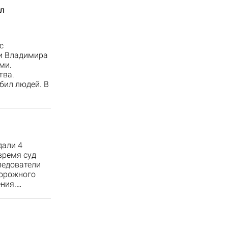
л
с
и Владимира
ми.
тва.
бил людей. В
дали 4
время суд
ледователи
дорожного
ения.…