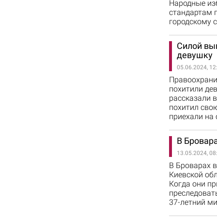
Народные из
стандартам 
городскому с
Силой выв
девушку
05.06.2024, 12
Правоохрани
похитили де
рассказали в
похитил сво
приехали на
В Бровара
13.05.2024, 08
В Броварах в
Киевской обл
Когда они пр
преследовать
37-летний ми