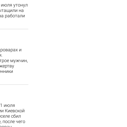
 июля утонул
вытащили на
ва работали
Броварах и
и.
трое мужчин,
жертву
енники
11 июля
ии Киевской
селе сбил
 после чего
рован.…