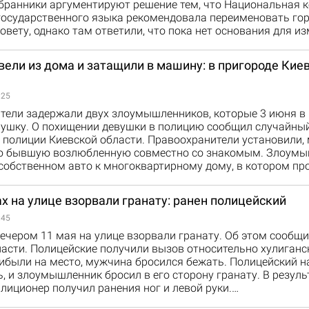
бранники аргументируют решение тем, что Национальная 
государственного языка рекомендовала переименовать го
овету, однако там ответили, что пока нет основания для и
ели из дома и затащили в машину: в пригороде Кие
:25
тели задержали двух злоумышленников, которые 3 июня в
вушку. О похищении девушки в полицию сообщил случайный
 полиции Киевской области. Правоохранители установили,
ю бывшую возлюбленную совместно со знакомым. Злоум
 собственном авто к многоквартирному дому, в котором п
х на улице взорвали гранату: ранен полицейский
:45
ечером 11 мая на улице взорвали гранату. Об этом сообщи
асти. Полицейские получили вызов относительно хулиганс
ибыли на место, мужчина бросился бежать. Полицейский н
, и злоумышленник бросил в его сторону гранату. В резуль
лиционер получил ранения ног и левой руки.…