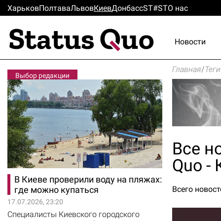
Харьков
Полтава
Львов
Киев
Донбасс
ST#ST
О нас
Новости
Главная
/
Теги
Выбор редакции
Все но
Quo - 
В Киеве проверили воду на пляжах:
где можно купаться
Всего новост
17.07.2026, 23:20
Специалисты Киевского городского