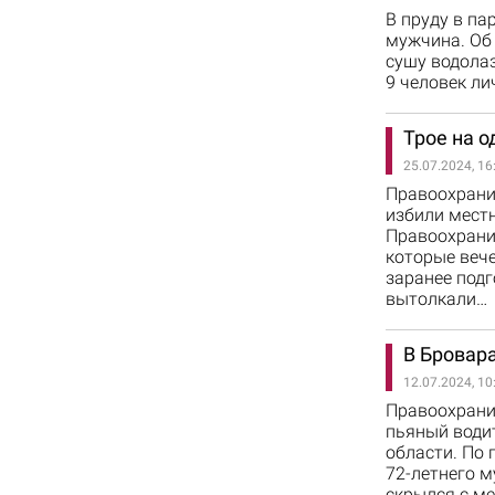
В пруду в па
мужчина. Об
сушу водола
9 человек ли
Трое на о
25.07.2024, 16
Правоохрани
избили местн
Правоохранит
которые веч
заранее под
вытолкали…
В Бровара
12.07.2024, 10
Правоохрани
пьяный водит
области. По 
72-летнего м
скрылся с ме