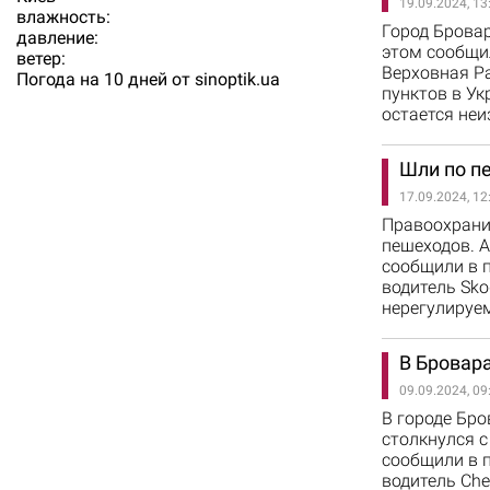
19.09.2024, 13
влажность:
Город Бровар
давление:
этом сообщил
ветер:
Верховная Р
Погода на 10 дней от
sinoptik.ua
пунктов в Ук
остается неи
Шли по пе
17.09.2024, 12
Правоохранит
пешеходов. А
сообщили в 
водитель Sko
нерегулируем
В Бровара
09.09.2024, 09
В городе Бро
столкнулся с
сообщили в п
водитель Che