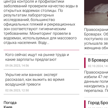
центра контроля и профилактики
заболеваний проверили качество воды в
открытых водоемах столицы. По
результатам лабораторных
исследований, большинство
официальных пляжей и рекреационных
зон соответствуют гигиеническим
Правоохранит
требованиям. Мониторинг провели в
Броварах. Об
водоемах, используемых для массового
поступило со
отдыха населения. Воду…
услышала зву
женщина обн
Кого сейчас ищут на рынке труда и
какие зарплаты предлагают
В Бровар
09.06.2023, 14:56
02.10.2024, 14
Правоохрани
Укрытие или ванная: эксперт
избили 47-ле
рассказал, как выжить во время
данным поли
воздушной тревоги
находились у
перепалка. 
02.06.2023, 12:50
Город Бр
Погода
Киев