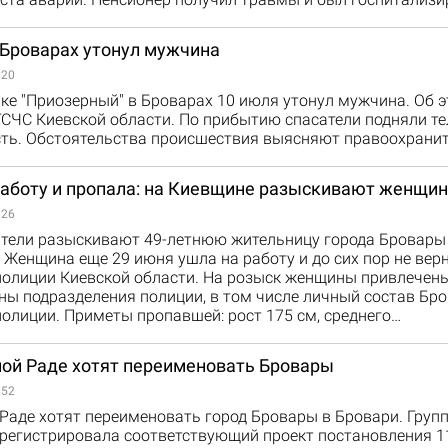
 Броварах утонул мужчина
:20
рке "Приозерный" в Броварах 10 июля утонул мужчина. Об 
ГСЧС Киевской области. По прибытию спасатели подняли т
сть. Обстоятельства происшествия выясняют правоохранит
работу и пропала: на Киевщине разыскивают женщин
:26
тели разыскивают 49-летнюю жительницу города Бровары
Женщина еще 29 июня ушла на работу и до сих пор не вер
полиции Киевской области. На розыск женщины привлечены
ны подразделения полиции, в том числе личный состав Бр
олиции. Приметы пропавшей: рост 175 см, среднего…
ной Раде хотят переименовать Бровары
:52
Раде хотят переименовать город Бровары в Бровари. Груп
арегистрировала соответствующий проект постановления 1