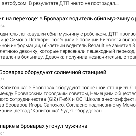
автобусом. В результате ДТП никто не пострадал.…
л на переходе: в Броварах водитель сбил мужчину с
:54
водитель легковушки сбил мужчину с ребенком. ДТП произ
лице Симона Петлюры, сообщили в полиции Киевской облас
ной информации, 60-летний водитель Renault не заметил 3
летнюю девочку, которые пересекали пешеходный переход, 
тавлен в больницу. Девочка получила незначительные тр
 Броварах оборудуют солнечной станцией
:25
"Капитошка" в Броварах оборудуют солнечной станцией. О
между Броварским городским советом, Немецким обществ
ого сотрудничества (GIZ) ГмбХ и ОО "Школа энергоэффект
ва Броваров Игорь Сапожко. Согласно подписанному Мемо
ании, детсад "Капитошка" будет оборудован…
 парке в Броварах утонул мужчина
:04