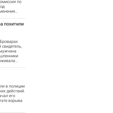
комиссия по
род
зменения…
ва похитили
 Броварах
 свидетель,
 мужчина
ышленники
роживала…
ли в полиции
ких действий.
ачал его
тате взрыва