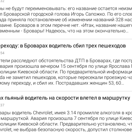
:32
ы не будут переименовывать: его название остается неиз
 Броварской городской голова Игорь Сапожко. По его сло
ада приняла постановление об изменении названий 328 на
раине. Броваров в этом перечне нет. «Итак, название нашег
зменным - Бровары! Надеюсь, что на этом окончательно…
реходу: в Броварах водитель сбил трех пешеходов
:54
ели расследуют обстоятельства ДТП в Броварах, где пост
вария произошла вечером 15 сентября по улице Ярослава 
полиции Киевской области. По предварительной информаци
da не заметил пешеходов, которые пересекали проезжую ч
ому переходу, и сбил их. Пострадавших женщин 53, 60…
х пьяный водитель на скорости влетел в маршрутку
:37
вары водитель Chevrolet, имея 3.14 промилле алкоголя в кр
 маршруткой. Авария произошла 7 сентября по улице Киевс
олиции Киевской области. Предварительно установлено, чт
vrolet, не выбрав безопасную скорость, допустил столкнове