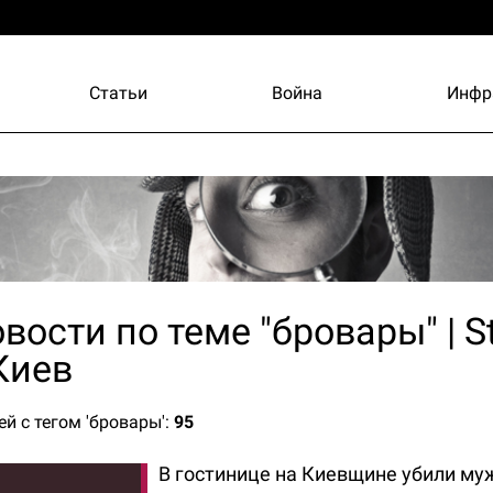
Статьи
Война
Инфр
вости по теме "бровары" | S
Киев
ей с тегом 'бровары':
95
В гостинице на Киевщине убили му