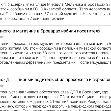
рк "Приозерный" на улице Михаила Мельника в Броварах 27
 этом сообщили в ГСЧС Киевской области. Тело человека 
зы. Погибшим оказался 57-летний мужчина. На месте вызо
чного состава и 2 единицы техники.
дного: в магазине в Броварах избили посетителя
:02
тели задержали трех мужчин, которые зашли в магазин в 
ого жителя. Об этом сообщили в полиции Киевской област
ели выяснили, что на 58-летнего местного жителя напали 
ером зашли в магазин. Правонарушители начали избивать 
готовленными деревянными предметами. После злоумышл
х - ДТП: пьяный водитель сбил прохожего и скрылся
:06
тели устанавливают обстоятельства ДТП в Броварах, где 
ель сбил прохожего и скрылся. Об этом сообщили в полиц
предварительным данным, 51-летний водитель Peugeot наве
ужчину, который переходил дорогу на пешеходном переходе,
ста аварии. Пенсионер получил травмы и был госпитализи