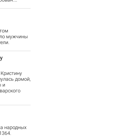
этом
ело мужчины
ели.
у
 Кристину
нулась домой,
 и
оварского
па народных
1364.