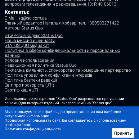
вопросам телевидения и радиовещания.
ID: R 40-06013.
Контакты
:
E-Mail:
sq@sq.com.ua
Главный редактор Наталья Кобзар,
тел. +380503271422
Авторы Status Quo
Этический кодекс Status Quo
Наша миссия и ценности
STATUS QUO медиакит
Политика в сфере конфиденциальности и персональных
данных
Условия использования
Редакционная политика Status Quo
Рекламна діяльність, спонсорство та комерційне партнерство
Політика управління конфліктами інтересів
Політика безпеки редакції
Звіт про прозорість (JTI)
Сертифікація JTI
Использование материалов "Status Quo" разрешается при условии
ссылки (для интернет-изданий - гиперссылки) на "Status quo".
Материалы в рубриках "Новости партнеров" и "Пресс-релизы"
размещаются на правах рекламы или в рамках некоммерческого
Мы используем cookie-файлы для предоставления вам наиболее
партнерства.
актуальной информации.
Продолжая использовать сайт, Вы соглашаетесь с использованием
Изображения, содержащие метку "Status Quo" или не содержащие
cookie-файлов.
информации об источнике фото, являются иллюстративными либо
Политика конфиденциальности
сгенерированными ИИ
Принять