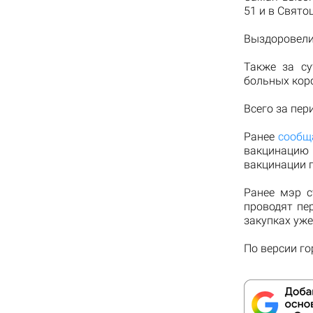
51 и в Свято
Выздоровели 
Также за су
больных кор
Всего за пер
Ранее
сообщ
вакцинацию 
вакцинации 
Ранее мэр с
проводят пе
закупках уже
По версии го