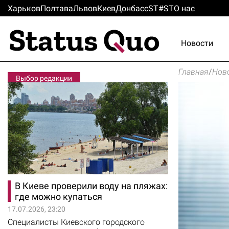
Харьков
Полтава
Львов
Киев
Донбасс
ST#ST
О нас
Новости
Главная
/
Нов
Выбор редакции
В Киеве проверили воду на пляжах:
где можно купаться
17.07.2026, 23:20
Специалисты Киевского городского