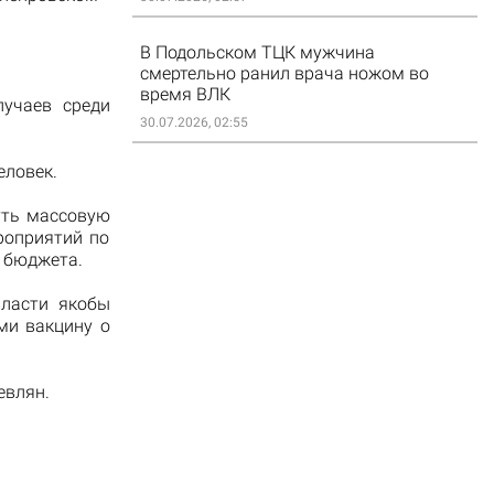
В Подольском ТЦК мужчина
смертельно ранил врача ножом во
время ВЛК
лучаев среди
30.07.2026, 02:55
еловек.
нуть массовую
роприятий по
 бюджета.
власти якобы
ми вакцину о
евлян.