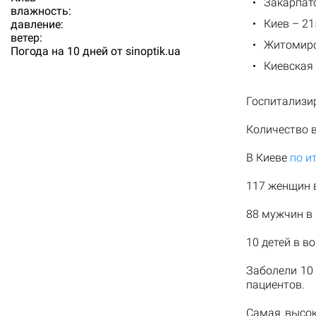
Закарпатс
влажность:
Киев – 21
давление:
ветер:
Житомирс
Погода на 10 дней от
sinoptik.ua
Киевская 
Госпитализир
Количество в
В Киеве
по и
117 женщин в
88 мужчин в 
10 детей в во
Заболели 10
пациентов.
Самая высок