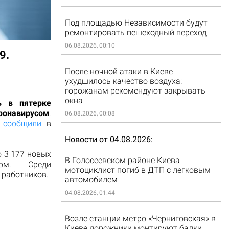
Под площадью Независимости будут
ремонтировать пешеходный переход
06.08.2026, 00:10
9.
После ночной атаки в Киеве
ухудшилось качество воздуха:
горожанам рекомендуют закрывать
окна
ь в пятерке
онавирусом
.
06.08.2026, 00:08
я
сообщили
в
Новости от 04.08.2026
о 3 177 новых
В Голосеевском районе Киева
сом. Среди
мотоциклист погиб в ДТП с легковым
 работников.
автомобилем
04.08.2026, 01:44
Возле станции метро «Черниговская» в
Киеве дорожники монтируют балки