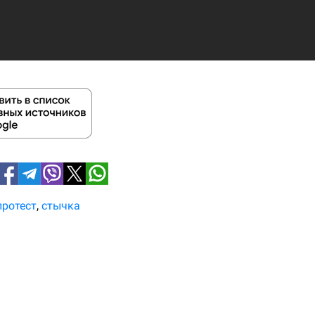
протест
стычка