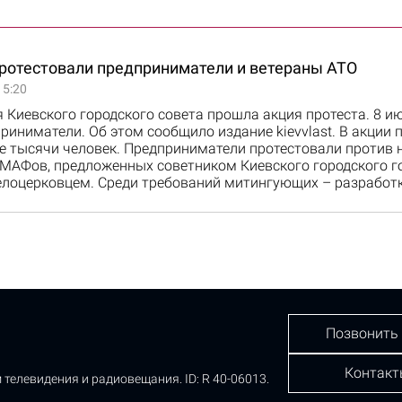
протестовали предприниматели и ветераны АТО
15:20
 Киевского городского совета прошла акция протеста. 8 и
иниматели. Об этом сообщило издание kievvlast. В акции 
е тысячи человек. Предприниматели протестовали против 
МАФов, предложенных советником Киевского городского г
лоцерковцем. Среди требований митингующих – разработ
Позвонить
Контакт
 телевидения и радиовещания.
ID: R 40-06013.