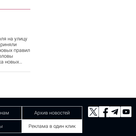
юля на улицу
приняли
новых правил
оловы
ка новых…
 нам
Архив новостей
ы
Реклама в один клик