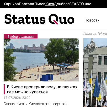
Харьков
Полтава
Львов
Киев
Донбасс
ST#ST
О нас
Новости
Главная
/
Нов
Выбор редакции
В Киеве проверили воду на пляжах:
где можно купаться
17.07.2026, 23:20
Специалисты Киевского городского