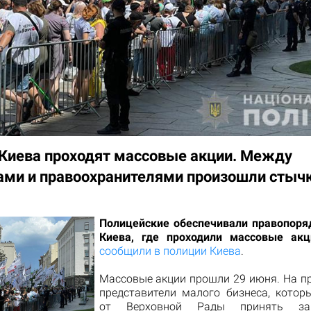
 Киева проходят массовые акции. Между
ами и правоохранителями произошли стычк
Полицейские обеспечивали правопоря
Киева, где проходили массовые акц
сообщили в полиции Киева
.
Массовые акции прошли 29 июня. На п
представители малого бизнеса, котор
от Верховной Рады принять зако