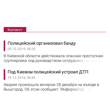
Контекст
Полицейский организовал банду
09.10.2019, 08:20
В Киевской области действовала опасная преступная
группировка под руководством сотрудника полиции.
Об этом 8 октября сообщили в Департамента
внутренней безопасности Нацпола. Старший лейтенант
Под Киевом полицейский устроил ДТП
полиции, использовал опыт оперативной работы в
29.12.2018, 08:49
преступных целях, организуя с подельниками налеты
на частные домовладений в различных населенных
Авария произошла вечером 28 декабря на въезде в
пунктах региона. Злоумышленники похищали ценные…
Вышгород. Об этом сообщает "Информатор". По
предварительным данным, водитель автомобиля
Hyundai ехал в сторону Киева и врезался в Opel,
направлявшийся в Вышгород. От удара Hyundai, за
рулем которого был полицейский, врезался в