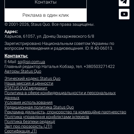
Контакты
Реклама в один клик
© 2001-2026, Staus Quo. Все права защищены.
Адрес:
Харьков, 61057, ул. Донец-Захаржевского 6/8
Зарегистрировано Национальным советом Украины по
вопросам телевидения и радиовещания.
ID: R 40-06013.
Контакты
:
E-Mail:
sq@sq.com.ua
Главный редактор Наталья Кобзар,
тел. +380503271422
Авторы Status Quo
Этический кодекс Status Quo
Наша миссия и ценности
STATUS QUO медиакит
Политика в сфере конфиденциальности и персональных
данных
Условия использования
Редакционная политика Status Quo
Рекламна діяльність, спонсорство та комерційне партнерство
Політика управління конфліктами інтересів
Політика безпеки редакції
Звіт про прозорість (JTI)
Сертифікація JTI