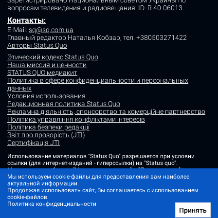
вопросам телевидения и радиовещания.
ID: R 40-06013.
Контакты
:
E-Mail:
sq@sq.com.ua
Главный редактор Наталья Кобзар,
тел. +380503271422
Авторы Status Quo
Этический кодекс Status Quo
Наша миссия и ценности
STATUS QUO медиакит
Политика в сфере конфиденциальности и персональных
данных
Условия использования
Редакционная политика Status Quo
Рекламна діяльність, спонсорство та комерційне партнерство
Політика управління конфліктами інтересів
Політика безпеки редакції
Звіт про прозорість (JTI)
Сертифікація JTI
Использование материалов "Status Quo" разрешается при условии
ссылки (для интернет-изданий - гиперссылки) на "Status quo".
Материалы в рубриках "Новости партнеров" и "Пресс-релизы"
размещаются на правах рекламы или в рамках некоммерческого
Мы используем cookie-файлы для предоставления вам наиболее
партнерства.
актуальной информации.
Продолжая использовать сайт, Вы соглашаетесь с использованием
Изображения, содержащие метку "Status Quo" или не содержащие
cookie-файлов.
информации об источнике фото, являются иллюстративными либо
Политика конфиденциальности
сгенерированными ИИ
Принять