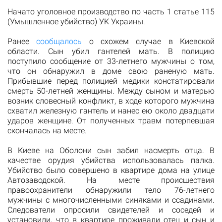
Начато уголовное производство по часть 1 статье 115
(Умышленное убийство) УК Украины.
Ранее
сообщалось
о схожем случае в Киевской
области. Сын убил гантелей мать. В полицию
поступило сообщение от 33-летнего мужчины о том,
что он обнаружил в доме свою раненую мать.
Прибывшие перед полицией медики констатировали
смерть 50-летней женщины. Между сыном и матерью
возник словесный конфликт, в ходе которого мужчина
схватил железную гантель и нанес ею около двадцати
ударов женщине. От полученных травм потерпевшая
скончалась на месте.
В Киеве на Оболони сын забил насмерть отца. В
качестве орудия убийства использовалась палка.
Убийство было совершено в квартире дома на улице
Автозаводской. На месте происшествия
правоохранители обнаружили тело 76-летнего
мужчины с многочисленными синяками и ссадинами.
Следователи опросили свидетелей и соседей и
установили, что в квартире проживали отец и сын и