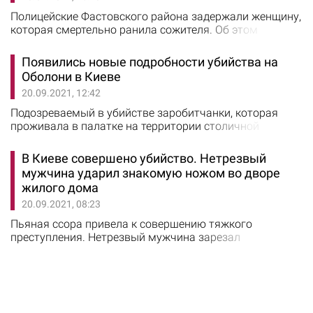
Полицейские Фастовского района задержали женщину,
которая смертельно ранила сожителя. Об этом
сообщили в областном управлении НП. В полицию
поступило сообщение от работника скорой
Появились новые подробности убийства на
медицинской помощи о том, что в поселке Боровая
Оболони в Киеве
обнаружен труп мужчины. Правоохранители
20.09.2021, 12:42
установили, что 43-летняя местная жительница
отмечала день рождения. Во время распития
Подозреваемый в убийстве заробитчанки, которая
алкогольных напитов…
проживала в палатке на территории столичной
Оболони, ранее отбывал наказание за аналогичное
преступление. Об этом сообщило издание obozrevatel.
В Киеве совершено убийство. Нетрезвый
Иностранец, которого полицейские задержали по
мужчина ударил знакомую ножом во дворе
подозрению в убийстве Оксаны Кени на Оболони,
жилого дома
оказался неоднократно судимым преступником. Он
20.09.2021, 08:23
успел отсидеть в России и Украине. А через несколько…
Пьяная ссора привела к совершению тяжкого
преступления. Нетрезвый мужчина зарезал
собутыльнику. Об этом сообщили “Вартові Еспресо”.
Преступление было совершено на улице Гната Юры в
Святошинском районе Киева 19 сентября. На
расположенной около 9-этажки спортивной площадке
компания знакомых распивала спиртные напитки.