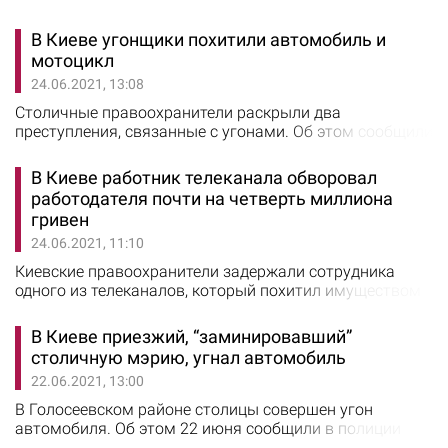
В Киеве угонщики похитили автомобиль и
мотоцикл
24.06.2021, 13:08
Столичные правоохранители раскрыли два
преступления, связанные с угонами. Об этом сообщили
в полиции Киева. Полицейским от 24-летнего местного
жителя поступило заявление о том, что в гаражном
В Киеве работник телеканала обворовал
кооперативе на улице Уманской двое парней
работодателя почти на четверть миллиона
затолкали его в гараж и похитили автомобиль.
гривен
Накануне потерпевший разместил в интернете
24.06.2021, 11:10
объявление о продаже своего автомобиля. Через
некоторое…
Киевские правоохранители задержали сотрудника
одного из телеканалов, который похитил имуществом
предприятия более чем на 200 тысяч гривен. Об этом
сообщили в полиции Киева. Задержанный в течение
В Киеве приезжий, “заминировавший”
месяца тайно выносил имущество организации,
столичную мэрию, угнал автомобиль
которое прятал у себя в квартире. В ходе обыска
22.06.2021, 13:00
квартиры и автомобиля подозреваемого следователи
обнаружили похищенные вещи, а также вещества,…
В Голосеевском районе столицы совершен угон
автомобиля. Об этом 22 июня сообщили в полиции
Киева. К правоохранителям обратился житель