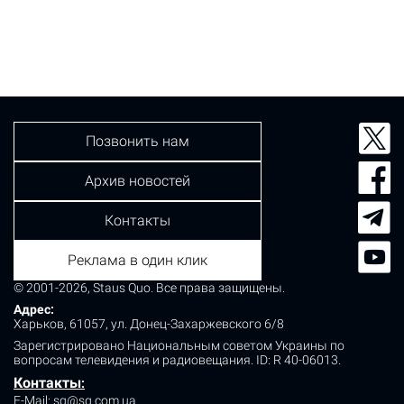
Голосеевского района с заявлением о похищении его
автомобиля. Полицейские изучили видео с камер
наблюдения и вычислили подозреваемого.
Правонарушитель заметил на улице Демеевской
припаркованный автомобиль Peugeot, который
владелец забыл закрыть.…
Позвонить нам
Архив новостей
Контакты
Реклама в один клик
© 2001-2026, Staus Quo. Все права защищены.
Адрес:
Харьков, 61057, ул. Донец-Захаржевского 6/8
Зарегистрировано Национальным советом Украины по
вопросам телевидения и радиовещания.
ID: R 40-06013.
Контакты
:
E-Mail:
sq@sq.com.ua