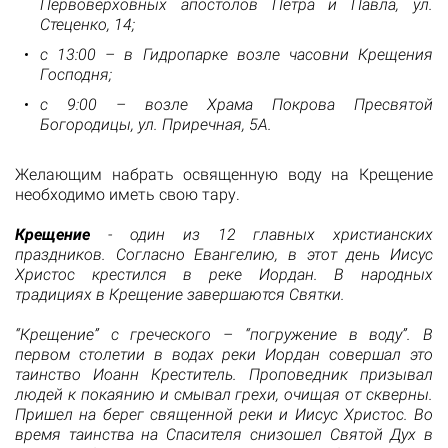
Первоверховных апостолов Петра и Павла, ул.
Стеценко, 14;
с 13:00 – в Гидропарке возле часовни Крещения
Господня;
с 9:00 – возле Храма Покрова Пресвятой
Богородицы, ул. Приречная, 5А.
Желающим набрать освященную воду на Крещение
необходимо иметь свою тару.
Крещение
- один из 12 главных христианских
праздников. Согласно Евангелию, в этот день Иисус
Христос крестился в реке Иордан. В народных
традициях в Крещение завершаются Святки.
“Крещение” с греческого – “погружение в воду”. В
первом столетии в водах реки Иордан совершал это
таинство Иоанн Креститель. Проповедник призывал
людей к покаянию и смывал грехи, очищая от скверны.
Пришел на берег священной реки и Иисус Христос. Во
время таинства на Спасителя снизошел Святой Дух в