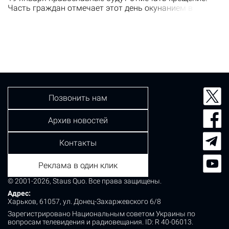
Часть граждан отмечает этот день окунанием в
прорубь. О безопасных местах для ныряния сообщает
издание lifestyle.segodnya.ua. Пляж "Детский" в
Гидропарке Самое популярное место для ныряния в
Киеве на Крещение - Гидропарк. На пляже "Детский" на
Венецианском острове в 13:00 будут освящать воду и
проводить праздничное…
Позвонить нам
Архив новостей
Контакты
Реклама в один клик
© 2001-2026, Staus Quo. Все права защищены.
Адрес:
Харьков, 61057, ул. Донец-Захаржевского 6/8
Зарегистрировано Национальным советом Украины по
вопросам телевидения и радиовещания.
ID: R 40-06013.