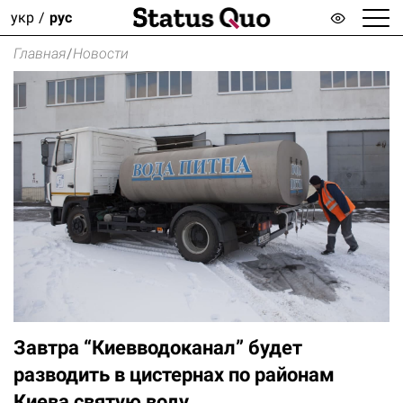
укр
рус
Главная
/
Новости
Завтра “Киевводоканал” будет
разводить в цистернах по районам
Киева святую воду