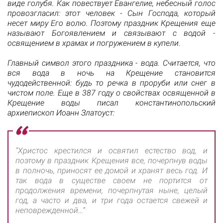
виде голубя. Как повествует Евангелие, небесный голос
провозгласил: этот человек - Сын Господа, который
несет миру Его волю. Поэтому праздник Крещения еще
называют Богоявлением и связывают с водой -
освящением в храмах и погружением в купели.
Главный символ этого праздника - вода. Считается, что
вся вода в ночь на Крещение становится
чудодейственной: будь то речка в проруби или снег в
чистом поле. Еще в 387 году о свойствах освященной в
Крещение воды писал константинопольский
архиепископ Иоанн Златоуст:
“Христос крестился и освятил естество вод, и
поэтому в праздник Крещения все, почерпнув воды
в полночь, приносят ее домой и хранят весь год. И
так вода в существе своем не портится от
продолжения времени, почерпнутая ныне, целый
год, а часто и два, и три года остается свежей и
неповрежденной…”