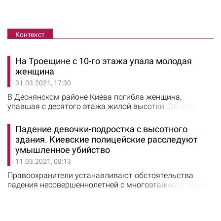
Контекст
На Троещине с 10-го этажа упала молодая
женщина
31.03.2021, 17:30
В Деснянском районе Киева погибла женщина,
упавшая с десятого этажа жилой высотки. Об этом
сообщило dtp.kiev.ua. Несчастный случай произошел
31 марта в доме на улице Лисковской, 28-А. Погибшей
Падение девочки-подростка с высотного
на вид около 30-ти лет. Прибывшие на место
здания. Киевские полицейские расследуют
происшествия врачи констатировали гибель
умышленное убийство
пострадавшей. Подобный инцидент по этому же адресу
11.03.2021, 08:13
произошел четыре дня назад. Из окна также выпала…
Правоохранители устанавливают обстоятельства
падения несовершеннолетней с многоэтажного здания
в Святошинском районе. Об этом сообщили в полиции
Киева. ЧП произошло вечером 9 марта.
Правоохранителям поступило сообщение о падении