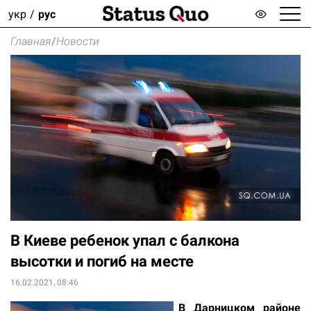
укр
рус
Главная
/
Новости
В Киеве ребенок упал с балкона
высотки и погиб на месте
16.02.2021, 08:46
В Дарницком районе