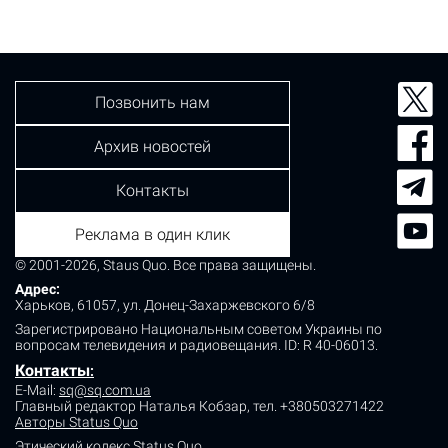
девочки с многоэтажки на бульваре Кольцова. На
место происшествия выехали следственно-
оперативная группа и медики. Правоохранители
установили, что…
Позвонить нам
Архив новостей
Контакты
Реклама в один клик
© 2001-2026, Staus Quo. Все права защищены.
Адрес:
Харьков, 61057, ул. Донец-Захаржевского 6/8
Зарегистрировано Национальным советом Украины по
вопросам телевидения и радиовещания.
ID: R 40-06013.
Контакты
:
E-Mail:
sq@sq.com.ua
Главный редактор Наталья Кобзар,
тел. +380503271422
Авторы Status Quo
Этический кодекс Status Quo