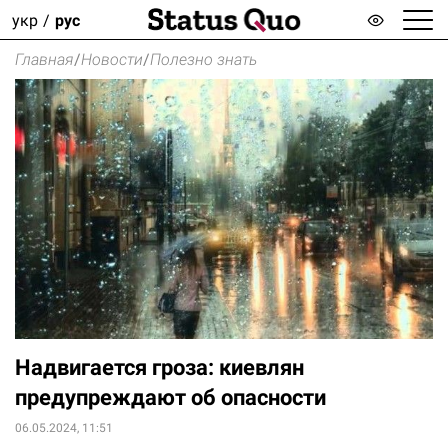
укр
рус
Главная
/
Новости
/
Полезно знать
Надвигается гроза: киевлян
предупреждают об опасности
06.05.2024, 11:51