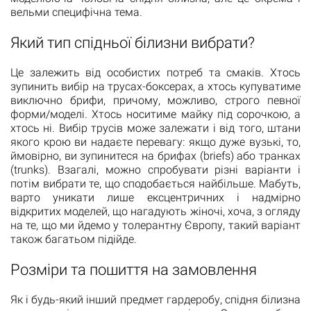
вельми специфічна тема.
Який тип спідньої білизни вибрати?
Це залежить від особистих потреб та смаків. Хтось
зупинить вибір на трусах-боксерах, а хтось купуватиме
виключно брифи, причому, можливо, строго певної
форми/моделі. Хтось носитиме майку під сорочкою, а
хтось ні. Вибір трусів може залежати і від того, штани
якого крою ви надаєте перевагу: якщо дуже вузькі, то,
ймовірно, ви зупинитеся на брифах (briefs) або транках
(trunks). Взагалі, можно спробувати різні варіанти і
потім вибрати те, що сподобається найбільше. Мабуть,
варто уникати лише ексцентричних і надмірно
відкритих моделей, що нагадують жіночі, хоча, з огляду
на те, що ми йдемо у толерантну Європу, такий варіант
також багатьом підійде.
Розміри та пошиття на замовлення
Як і будь-який інший предмет гардеробу, спідня білизна