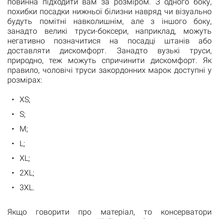
повинна підходити вам за розміром. З одного боку,
похибки посадки нижньої білизни навряд чи візуально
будуть помітні навколишнім, але з іншого боку,
занадто великі труси-боксери, наприклад, можуть
негативно позначитися на посадці штанів або
доставляти дискомфорт. Занадто вузькі труси,
природно, теж можуть спричинити дискомфорт. Як
правило, чоловічі труси закордонних марок доступні у
розмірах:
XS;
S;
M;
L;
XL;
2XL;
3XL.
Якщо говорити про матеріал, то консерватори