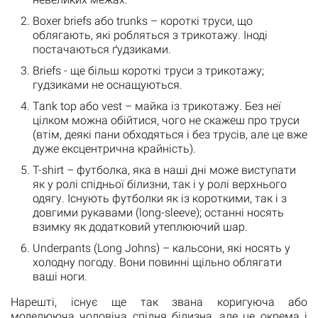
Boxer briefs або trunks – короткі труси, що
облягають, які робляться з трикотажу. Іноді
постачаються ґудзиками.
Briefs - ще більш короткі труси з трикотажу;
гудзиками не оснащуються.
Tank top або vest – майка із трикотажу. Без неї
цілком можна обійтися, чого не скажеш про труси
(втім, деякі пани обходяться і без трусів, але це вже
дуже ексцентрична крайність).
T-shirt – футболка, яка в наші дні може виступати
як у ролі спідньої білизни, так і у ролі верхнього
одягу. Існують футболки як із короткими, так і з
довгими рукавами (long-sleeve); останні носять
взимку як додатковий утеплюючий шар.
Underpants (Long Johns) – кальсони, які носять у
холодну погоду. Вони повинні щільно облягати
ваші ноги.
Нарешті, існує ще так звана коригуюча або
моделююча чоловіча спідня білизна, але це окрема і