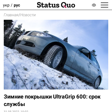
укр
рус
Главная
/
Новости
Зимние покрышки UltraGrip 600: срок
службы
31.05.2022, 10:02