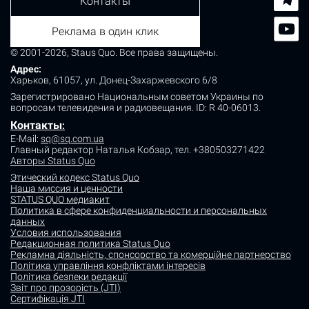
Контакты
Реклама в один клик
© 2001-2026, Staus Quo. Все права защищены.
Адрес:
Харьков, 61057, ул. Донец-Захаржевского 6/8
Зарегистрировано Национальным советом Украины по
вопросам телевидения и радиовещания.
ID: R 40-06013.
Контакты
:
E-Mail:
sq@sq.com.ua
Главный редактор Наталья Кобзар,
тел. +380503271422
Авторы Status Quo
Этический кодекс Status Quo
Наша миссия и ценности
STATUS QUO медиакит
Политика в сфере конфиденциальности и персональных
данных
Условия использования
Редакционная политика Status Quo
Рекламна діяльність, спонсорство та комерційне партнерство
Політика управління конфліктами інтересів
Політика безпеки редакції
Звіт про прозорість (JTI)
Сертифікація JTI