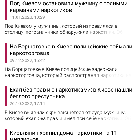
Под Киевом остановили мужчину с полными
карманами наркотиков
11.01.2023, 10:29
Под Киевом у мужчины, который направлялся в
столицу, пограничники обнаружили наркотики. Об
этом сообщает "Отдельный контрольно-пропускной
пункт "Киев" на Facebook. У 23-летнего уроженца
На Борщаговке в Киеве полицейские поймали
Днепропетровской области в карманах брюк
наркоторговца
обнаружили марихуану. Мужчину передали
09.12.2022, 16:42
сотрудникам Нацполиции.
На Борщаговке в Киеве полицейские задержали
наркоторговца, который распространял наркотики на
территории Святошинского района. Об этом сообщили
в ГУ Нацполиции Киева. Полицейские установили, что
Ехал без прав и с наркотиками: в Киеве нашли
27-летний местный житель сбывал наркотики
беглого преступника
знакомым из рук в руки в своей квартире. Во время
26.10.2022, 17:14
обыска у фигуранта изъяли три пакетика и
пластиковую колбу с, вероятно, солями PVP и сверток…
В Киеве выявили скрывающегося от суда мужчину,
который ехал без прав и имел при себе наркотики. Об
этом сообщили в патрульной полиции Киева. Так, 24
октября в Голосеевском районе патрульные
Киевлянин хранил дома наркотики на 11
остановили за нарушение ПДД водителя автомобиля
миллионов