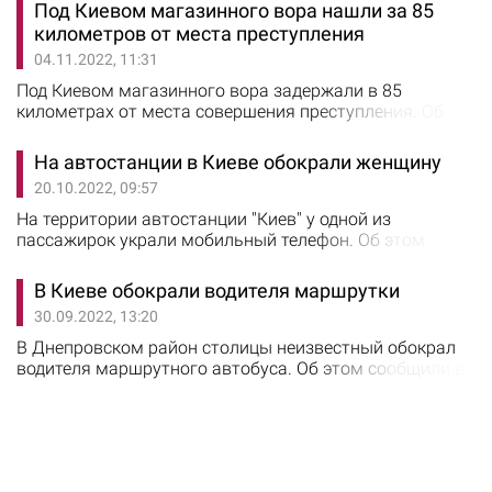
Шевченковского района столицы обратилась местная
Под Киевом магазинного вора нашли за 85
жительница, которая сообщила, что впустила в
километров от места преступления
квартиру незнакомок и потеряла все сбережения.
04.11.2022, 11:31
Прибывшим на место полицейским женщина
рассказала, что две женщины представились
Под Киевом магазинного вора задержали в 85
киевлянке…
километрах от места совершения преступления. Об
этом сообщили в ГУ Нацполиции Киевской области.
Так, вечером 2 ноября в полицию поступило
На автостанции в Киеве обокрали женщину
сообщение от работника магазина о краже духов.
20.10.2022, 09:57
Неизвестный мужчина, находясь в магазине,
воспользовался тем, что за ним никто не следит,
На территории автостанции "Киев" у одной из
положил в карман духи и ушел в неизвестном
пассажирок украли мобильный телефон. Об этом
направлении. Благодаря…
сообщили в ГУ Нацполиции Киева. Установлено, что
кражу совершила женщина, которая недавно
В Киеве обокрали водителя маршрутки
освободилась из мест лишения свободы.
30.09.2022, 13:20
Злоумышленница заметила пассажирку на территории
автостанции "Киев" и в удобный момент вытащила из
В Днепровском район столицы неизвестный обокрал
кармана ее куртки мобильный телефон.…
водителя маршрутного автобуса. Об этом сообщили в
ГУ Нацполиции Киева. В полиции водитель маршрутки
рассказал, что неизвестный похитил из салона
транспортного средства его сумку с деньгами и
банковскими карточками. Кроме того, жена заявителя
сообщила, что ее картой кто-то дважды рассчитался в