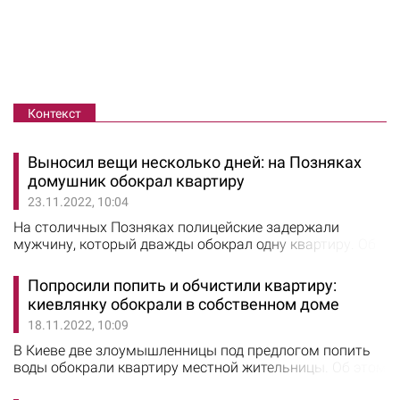
Контекст
Выносил вещи несколько дней: на Позняках
домушник обокрал квартиру
23.11.2022, 10:04
На столичных Позняках полицейские задержали
мужчину, который дважды обокрал одну квартиру. Об
этом сообщили в ГУ Нацполиции Киева. Накануне в
дежурную часть Дарницкого управления полиции
Попросили попить и обчистили квартиру:
поступила информация о квартирной краже.
киевлянку обокрали в собственном доме
Заявительница рассказала, что неизвестные проникли
18.11.2022, 10:09
в ее квартиру на улице Бориса Гмыри и похитили
ноутбук, часы и деньги. Прибывшие на место
В Киеве две злоумышленницы под предлогом попить
правоохранители…
воды обокрали квартиру местной жительницы. Об этом
сообщили в ГУ Нацполиции Киева. В дежурную часть