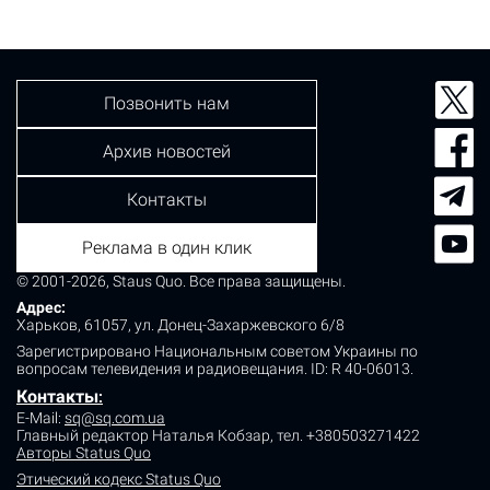
кокаин, 1,5 килограмма каннабиса, электронные весы,
а также оружие и патроны. "По ценам черного рынка
стоимость…
Позвонить нам
Архив новостей
Контакты
Реклама в один клик
© 2001-2026, Staus Quo. Все права защищены.
Адрес:
Харьков, 61057, ул. Донец-Захаржевского 6/8
Зарегистрировано Национальным советом Украины по
вопросам телевидения и радиовещания.
ID: R 40-06013.
Контакты
:
E-Mail:
sq@sq.com.ua
Главный редактор Наталья Кобзар,
тел. +380503271422
Авторы Status Quo
Этический кодекс Status Quo