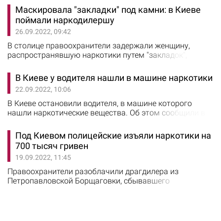
уроженца России, который занимался изготовлением и
Маскировала "закладки" под камни: в Киеве
сбытом наркотиков, правоохранители задержали в
поймали наркодилершу
июле 2022 года на одной из улиц Соломенского района
26.09.2022, 09:42
Киева. Во время поверхностного осмотра и обыска по
месту жительства у него изъяли лабораторное…
В столице правоохранители задержали женщину,
распространявшую наркотики путем "закладок",
маскируя их под камни. Об этом сообщили в ГУ
Нацполиции Киева. Наркодилершу задержали
В Киеве у водителя нашли в машине наркотики
следователи Святошинского управления полиции
22.09.2022, 10:06
совместно с сотрудниками управления по борьбе с
наркопреступностью в Киеве. Полицейские
В Киеве остановили водителя, в машине которого
установили, что 31-летняя уроженка Черниговской
нашли наркотические вещества. Об этом сообщили в
области является…
патрульной полиции Киева. На днях на
Воздухофлотском проспекте полицейские заметили
Под Киевом полицейские изъяли наркотики на
автомобиль Ford, водитель которого совершал на
700 тысяч гривен
дороге опасные маневры. Инспекторы остановили
19.09.2022, 11:45
машину и во время общения с водителем заметили у
него признаки наркотического опьянения. От
Правоохранители разоблачили драгдилера из
прохождения…
Петропавловской Борщаговки, сбывавшего
наркотические средства. Об этом сообщили в ГУ
Нацполиции Киевской области. Полицейские
совместно с с кинологами провели обыск по месту
жительства 31-летнего наркоторговца и обнаружили