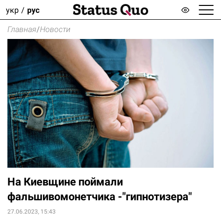
укр
рус
Главная
/
Новости
На Киевщине поймали
фальшивомонетчика -"гипнотизера"
27.06.2023, 15:43