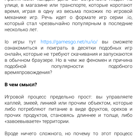
улице, в магазине или транспорте, которые коротают
время, играя в одну из весьма похожих по игровой
механике игр. Речь идет о формате игр серии .io,
который стал чрезвычайно популярным в последние
несколько лет.
Io игры тут
https://gamesgo.net/ru/io/
вы сможете
ознакомиться и поиграть в десятки подобных игр
онлайн, которые не требуют скачивания и запускаются
в обычном браузере. Но в чем же феномен и причина
подобной популярности подобного
времяпровождения?
В чем смысл?
Игровой процесс предельно прост: вы управляете
каплей, змеей, линией или прочим объектом, которые
либо потребляют питание в виде фруктов, орехов и
прочих продуктов, становясь длиннее и толще, либо
«завоевываете» территории.
Вроде ничего сложного, но почему то этот процесс