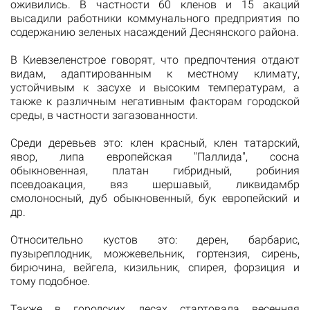
оживились. В частности 60 кленов и 15 акаций
высадили работники коммунального предприятия по
содержанию зеленых насаждений Деснянского района.
В Киевзеленстрое говорят, что предпочтения отдают
видам, адаптированным к местному климату,
устойчивым к засухе и высоким температурам, а
также к различным негативным факторам городской
среды, в частности загазованности.
Среди деревьев это: клен красный, клен татарский,
явор, липа европейская "Паллида", сосна
обыкновенная, платан гибридный, робиния
псевдоакация, вяз шершавый, ликвидамбр
смолоносный, дуб обыкновенный, бук европейский и
др.
Относительно кустов это: дерен, барбарис,
пузыреплодник, можжевельник, гортензия, сирень,
бирючина, вейгела, кизильник, спирея, форзиция и
тому подобное.
Также в городских лесах стартовала весенняя