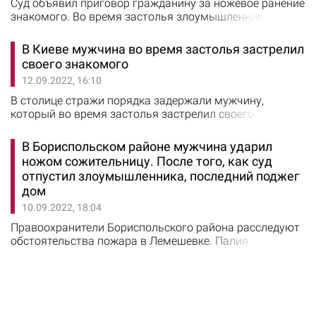
Суд объявил приговор гражданину за ножевое ранение
знакомого. Во время застолья злоумышленник
несколько раз ударил кухонным ножом в грудь и руку
гостя. Об этом 16 сентября сообщили в полиции Киева.
В Киеве мужчина во время застолья застрелил
Преступление было совершено в апреле 2022 года на
своего знакомого
улице Оноре де Бальзака в Деснянском районе
12.09.2022, 16:10
столицы. Тогда в полицию Киева поступило сообщение
от врачей о том, что из квартиры многоэтажки…
В столице стражи порядка задержали мужчину,
который во время застолья застрелил своего
знакомого. По факту умышленного убийства
следователи приступили к досудебному
В Бориспольском районе мужчина ударил
расследованию. Об этом сообщили 12 сентября в
ножом сожительницу. После того, как суд
полиции Киева. В полицию Киева поступило сообщение
отпустил злоумышленника, последний поджег
о том, что в помещении на улице Гонты лежит
дом
мужчина с огнестрельным ранением шеи. Как
рассказал начальник Шевченковского…
10.09.2022, 18:04
Правоохранители Бориспольского района расследуют
обстоятельства пожара в Лемешевке. Палия
задерживают уже второй раз. Об этом сообщили в
полиции Киевской области. 9 сентября около 4 часов в
полицию обратились соседи с сообщением, что горит
дом. Правоохранители выяснили, что злоумышленник
проник в дом через окно, открыл конфорки и бросил