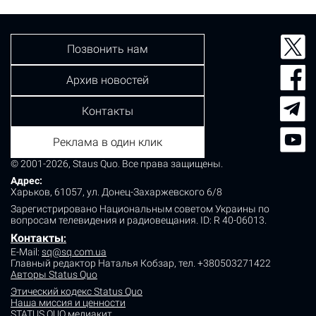
бутылку с зажигательной смесью. В результате…
Позвонить нам
Архив новостей
Контакты
Реклама в один клик
© 2001-2026, Staus Quo. Все права защищены.
Адрес:
Харьков, 61057, ул. Донец-Захаржевского 6/8
Зарегистрировано Национальным советом Украины по
вопросам телевидения и радиовещания.
ID: R 40-06013.
Контакты
:
E-Mail:
sq@sq.com.ua
Главный редактор Наталья Кобзар,
тел. +380503271422
Авторы Status Quo
Этический кодекс Status Quo
Наша миссия и ценности
STATUS QUO медиакит