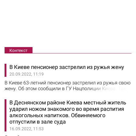
Контекст
В Киеве пенсионер застрелил из ружья жену
20.09.2022, 11:19
В Киеве 63-летний пенсионер застрелил из ружья свою
жену. Об этом сообщили в ГУ Нацполиции Киева. Так, к
правоохранителям обратилась киевлянка, которая
сообщила, что на проспекте Красной калины во время
В Деснянском районе Киева местный житель
ссоры ее отец выстрелил из ружья в мать. Прибывшие
ударил ножом знакомого во время распития
на место полицейские установили, что между 63-
алкогольных напитков. Обвиняемого
летним мужем и его 60-летней женой возникла ссора,
отпустили в зале суда
во время которой мужчина…
16.09.2022, 11:53