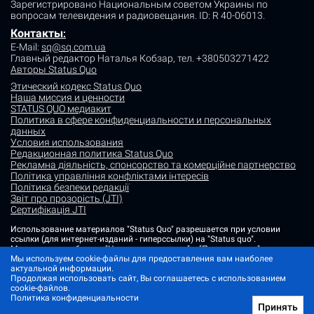
Зарегистрировано Национальным советом Украины по
вопросам телевидения и радиовещания.
ID: R 40-06013.
Контакты
:
E-Mail:
sq@sq.com.ua
Главный редактор Наталья Кобзар,
тел. +380503271422
Авторы Status Quo
Этический кодекс Status Quo
Наша миссия и ценности
STATUS QUO медиакит
Политика в сфере конфиденциальности и персональных
данных
Условия использования
Редакционная политика Status Quo
Рекламна діяльність, спонсорство та комерційне партнерство
Політика управління конфліктами інтересів
Політика безпеки редакції
Звіт про прозорість (JTI)
Сертифікація JTI
Использование материалов "Status Quo" разрешается при условии
ссылки (для интернет-изданий - гиперссылки) на "Status quo".
Материалы в рубриках "Новости партнеров" и "Пресс-релизы"
размещаются на правах рекламы или в рамках некоммерческого
Мы используем cookie-файлы для предоставления вам наиболее
партнерства.
актуальной информации.
Продолжая использовать сайт, Вы соглашаетесь с использованием
Изображения, содержащие метку "Status Quo" или не содержащие
cookie-файлов.
информации об источнике фото, являются иллюстративными либо
Политика конфиденциальности
сгенерированными ИИ
Принять