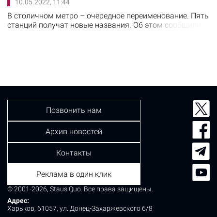
10.05.2022, 11:44
Вячеслав Ерко был первым среди поднявшихся на
защиту нашей…
В столичном метро – очередное переименование. Пять
станций получат новые названия. Об этом сообщили
на предприятии. Ранее было принято решение
переименовать станции, чьи названия были связаны с
культурой и географией РФ и Беларуси и историей
войны против немецко-нацистских оккупантов. Новые
названия для станций выбирали посредством
голосования, в котором…
Позвонить нам
Архив новостей
Контакты
Реклама в один клик
© 2001-2026, Staus Quo. Все права защищены.
Адрес:
Харьков, 61057, ул. Донец-Захаржевского 6/8