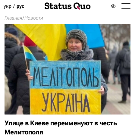
укр
рус
Главная
/
Новости
Улице в Киеве переименуют в честь
Мелитополя