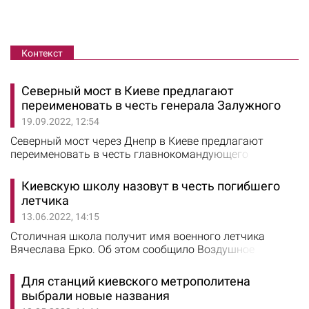
Контекст
Северный мост в Киеве предлагают
переименовать в честь генерала Залужного
19.09.2022, 12:54
Северный мост через Днепр в Киеве предлагают
переименовать в честь главнокомандующего
Вооруженных сил Украины Валерия Залужного.
Соответствующая петиция зарегистрирована на сайте
Киевскую школу назовут в честь погибшего
Киевского горсовета. По мнению автора петиции,
летчика
переименование Северного моста в честь Валерия
13.06.2022, 14:15
Залужного станет символическим шагом, поскольку
генерал обеспечивает защиту и единство Украины. …
Столичная школа получит имя военного летчика
Вячеслава Ерко. Об этом сообщило Воздушное
командование "Центр". С инициативой переименования
выступили военнослужащие и командование бригады
Для станций киевского метрополитена
тактической авиации воздушного командования
выбрали новые названия
"Центр". “В первый день полномасштабного вторжения