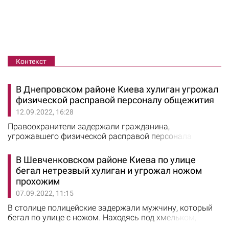
Контекст
В Днепровском районе Киева хулиган угрожал
физической расправой персоналу общежития
12.09.2022, 16:28
Правоохранители задержали гражданина,
угрожавшего физической расправой персонала
общежития. Об этом сообщили в Патрульной полиции
Киева. На линию 102 поступило сообщение, что в
В Шевченковском районе Киева по улице
Днепровском районе один из жителей хостела угрожал
бегал нетрезвый хулиган и угрожал ножом
персоналу пистолетом, а затем пошел в неизвестном
прохожим
направлении. Направившиеся на место происшествия
07.09.2022, 11:15
патрульные обследовали территорию и задержали
гражданина…
В столице полицейские задержали мужчину, который
бегал по улице с ножом. Находясь под хмельком,
мужчина приставал к прохожим, обижал их и угрожал