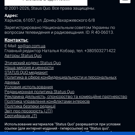
© 2001-2026, Staus Quo. Все права защищены.
Адрес:
Харьков, 61057, ул. Донец-Захаржевского 6/8
Зарегистрировано Национальным советом Украины по
вопросам телевидения и радиовещания.
ID: R 40-06013.
Контакты
:
E-Mail:
sq@sq.com.ua
Главный редактор Наталья Кобзар,
тел. +380503271422
Авторы Status Quo
Этический кодекс Status Quo
Наша миссия и ценности
STATUS QUO медиакит
Политика в сфере конфиденциальности и персональных
данных
Условия использования
Редакционная политика Status Quo
Рекламна діяльність, спонсорство та комерційне партнерство
Політика управління конфліктами інтересів
Політика безпеки редакції
Звіт про прозорість (JTI)
Сертифікація JTI
Использование материалов "Status Quo" разрешается при условии
ссылки (для интернет-изданий - гиперссылки) на "Status quo".
Материалы в рубриках "Новости партнеров" и "Пресс-релизы"