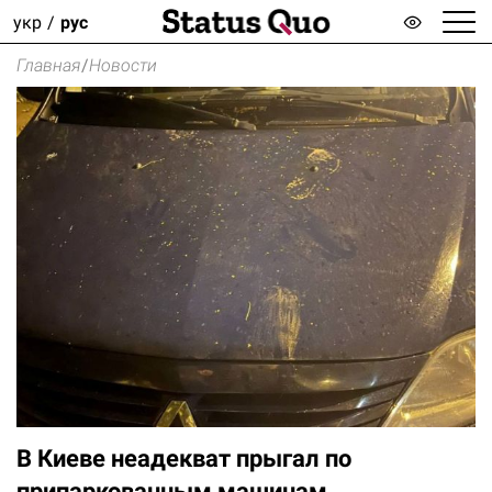
укр
рус
Главная
/
Новости
В Киеве неадекват прыгал по
припаркованным машинам