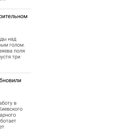
орительном
еды над
рым голом.
зяева поля
пустя три
обновили
аботу в
Киевского
арного
аботает
ет