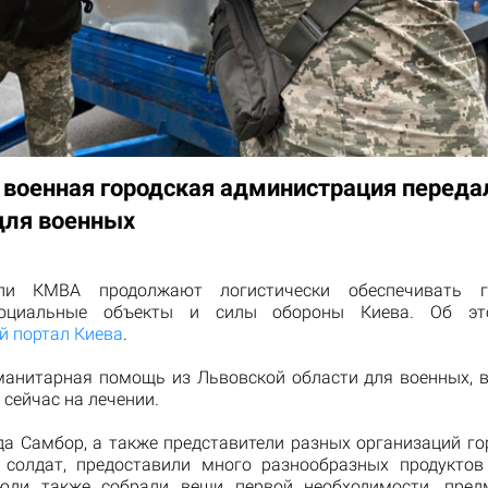
 военная городская администрация переда
ля военных
ели КМВА продолжают логистически обеспечивать г
оциальные объекты и силы обороны Киева. Об 
 портал Киева
.
манитарная помощь из Львовской области для военных, в
сейчас на лечении.
да Самбор, а также представители разных организаций го
 солдат, предоставили много разнообразных продуктов
Люди также собрали вещи первой необходимости, пред