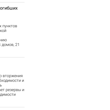
погибших
х пунктов
ской
х
ению
 домов, 21
го вторжения
бходимости и
ь
ет резервы и
одимости