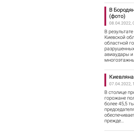
В Бородя
(фото)
08.04.2022, 
В результате
Киевской об
областной г
разрушенных
авиаудары и
многоэтажн
Киевляна
07.04.2022, 
В столице п
горожане пол
более 45,5 т
председател
обеспечивае
прежде…