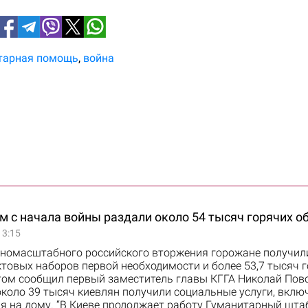
тарная помощь
война
 с начала войны раздали около 54 тысяч горячих о
13:15
лномасштабного российского вторжения горожане получили
товых наборов первой необходимости и более 53,7 тысяч 
этом сообщил первый заместитель главы КГГА Николай Пов
около 39 тысяч киевлян получили социальные услуги, вклю
я на дому. “В Киеве продолжает работу Гуманитарный шта