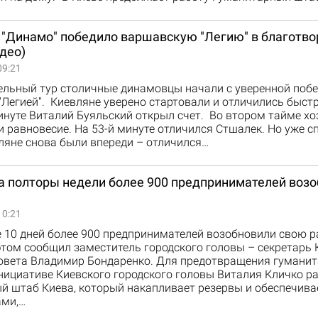
 "Динамо" победило варшавскую "Легию" в благотв
део)
09:21
ельный тур столичные динамовцы начали с уверенной поб
Легией". Киевляне уверено стартовали и отличились быст
инуте Виталий Буяльский открыл счет. Во втором тайме хо
 равновесие. На 53-й минуте отличился Стшалек. Но уже с
ляне снова были впереди – отличился…
за полторы недели более 900 предпринимателей воз
10:21
 10 дней более 900 предпринимателей возобновили свою р
этом сообщил заместитель городского головы – секретарь 
совета Владимир Бондаренко. Для предотвращения гуманит
нициативе Киевского городского головы Виталия Кличко р
й штаб Киева, который накапливает резервы и обеспечива
ми,…