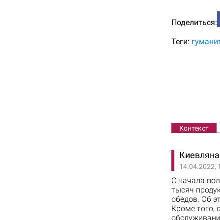
Поделиться:
Теги:
гумани
Контекст
Киевлянам
14.04.2022, 
С начала по
тысяч продук
обедов. Об 
Кроме того, 
обслуживани