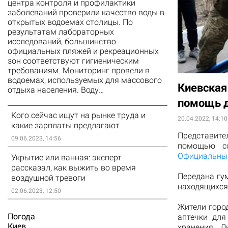
центра контроля и профилактики
заболеваний проверили качество воды в
открытых водоемах столицы. По
результатам лабораторных
исследований, большинство
официальных пляжей и рекреационных
зон соответствуют гигиеническим
требованиям. Мониторинг провели в
водоемах, используемых для массового
Киевская
отдыха населения. Воду…
помощь д
Кого сейчас ищут на рынке труда и
20.04.2022, 14:10
какие зарплаты предлагают
Представит
09.06.2023, 14:56
помощью с
Официальный
Укрытие или ванная: эксперт
рассказал, как выжить во время
Передана гу
воздушной тревоги
находящихся 
02.06.2023, 12:50
Жители горо
Погода
аптечки для
Киев
хранения. 