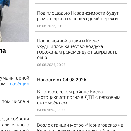
Под площадью Независимости будут
ремонтировать пешеходный переход
06.08.2026, 00:10
После ночной атаки в Киеве
ухудшилось качество воздуха:
ла
горожанам рекомендуют закрывать
окна
06.08.2026, 00:08
уманитарной
Новости от 04.08.2026
этом
сообщил
В Голосеевском районе Киева
мотоциклист погиб в ДТП с легковым
 том числе и
автомобилем
04.08.2026, 01:44
рода собрали
 длительного
Возле станции метро «Черниговская» в
меты личной
Киеве дорожники монтируют балки