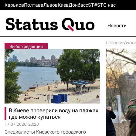
Харьков
Полтава
Львов
Киев
Донбасс
ST#ST
О нас
Новости
Главная
/
Нов
Выбор редакции
В Киеве проверили воду на пляжах:
где можно купаться
17.07.2026, 23:20
Специалисты Киевского городского