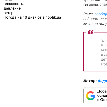
влажность:
гигиены, спа
давление:
ветер:
Ранее
сообщ
Погода на 10 дней от
sinoptik.ua
наборов пер
киевлян полу
“В 
и 
нео
и л
де
По
Автор:
Андр