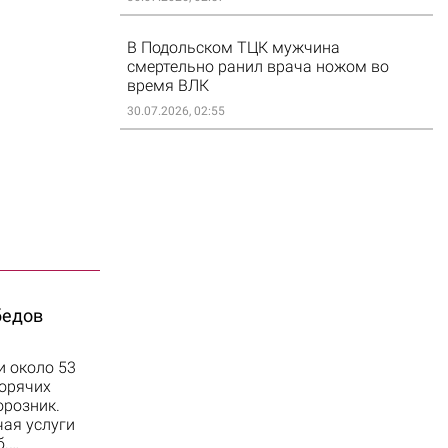
В Подольском ТЦК мужчина
смертельно ранил врача ножом во
время ВЛК
30.07.2026, 02:55
бедов
 около 53
горячих
орозник.
чая услуги
б.…