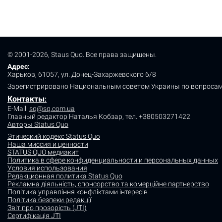
© 2001-2026, Staus Quo. Все права защищены.
Адрес:
Харьков, 61057, ул. Донец-Захаржевского 6/8
Зарегистрировано Национальным советом Украины по вопросам
Контакты
:
E-Mail:
sq@sq.com.ua
Главный редактор Наталья Кобзар,
тел. +380503271422
Авторы Status Quo
Этический кодекс Status Quo
Наша миссия и ценности
STATUS QUO медиакит
Политика в сфере конфиденциальности и персональных данных
Условия использования
Редакционная политика Status Quo
Рекламна діяльність, спонсорство та комерційне партнерство
Політика управління конфліктами інтересів
Політика безпеки редакції
Звіт про прозорість (JTI)
Сертифікація JTI