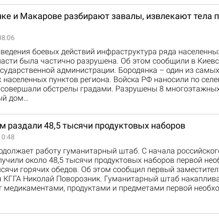
нке и Макарове разбирают завалы, извлекают тела 
08:06
 ведения боевых действий инфраструктура ряда населенны
ласти была частично разрушена. Об этом сообщили в Киев
осударственной администрации. Бородянка – один из самы
 населенных пунктов региона. Войска РФ наносили по сел
 совершали обстрелы градами. Разрушены 8 многоэтажных
ый дом…
м раздали 48,5 тысячи продуктовых наборов
10:48
родолжает работу гуманитарный штаб. С начала российско
учили около 48,5 тысячи продуктовых наборов первой нео
ысячи горячих обедов. Об этом сообщил первый заместител
я КГГА Николай Поворозник. Гуманитарный штаб накаплива
т медикаментами, продуктами и предметами первой необх