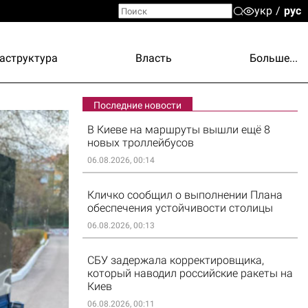
укр
рус
аструктура
Власть
Больше...
Последние новости
В Киеве на маршруты вышли ещё 8
новых троллейбусов
06.08.2026, 00:14
Кличко сообщил о выполнении Плана
обеспечения устойчивости столицы
06.08.2026, 00:13
СБУ задержала корректировщика,
который наводил российские ракеты на
Киев
06.08.2026, 00:11