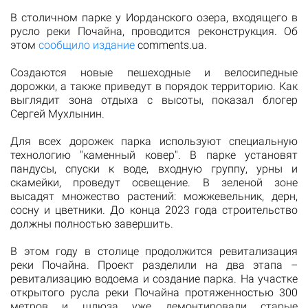
В столичном парке у Иорданского озера, входящего в
русло реки Почайна, проводится реконструкция. Об
этом
сообщило издание
comments.ua.
Создаются новые пешеходные и велосипедные
дорожки, а также приведут в порядок территорию. Как
выглядит зона отдыха с высоты, показал блогер
Сергей Мухлынин.
Для всех дорожек парка используют специальную
технологию "каменный ковер". В парке установят
пандусы, спуски к воде, входную группу, урны и
скамейки, проведут освещение. В зеленой зоне
высадят множество растений: можжевельник, дерн,
сосну и цветники. До конца 2023 года строительство
должны полностью завершить.
В этом году в столице продолжится ревитализация
реки Почайна. Проект разделили на два этапа –
ревитализацию водоема и создание парка. На участке
открытого русла реки Почайна протяженностью 300
метров и шлюза уже демонтировали старые