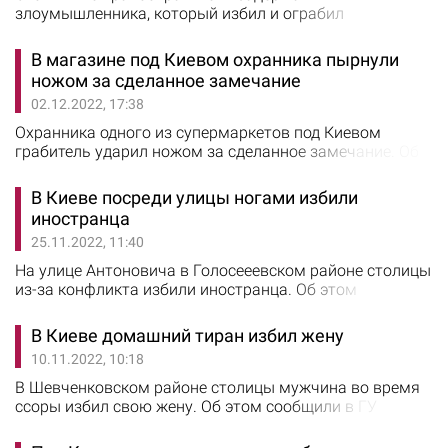
злоумышленника, который избил и ограбил
беспомощного мужчину. Об этом сообщили в ГУ
Нацполиции Киева. Установлено, что житель
В магазине под Киевом охранника пырнули
Подольского района познакомился в магазине с
ножом за сделанное замечание
мужчиной и решил с ним выпить. Попойка переросла в
02.12.2022, 17:38
ссору, и киевлянин направился домой, однако по
дороге поскользнулся и упал, сломав ногу.
Охранника одного из супермаркетов под Киевом
Злоумышленник, воспользовался…
грабитель ударил ножом за сделанное замечание. Об
этом сообщили в ГУ Нацполиции Киевской области. На
днях в полицию обратилась администратор одного из
В Киеве посреди улицы ногами избили
супермаркетов, которая заявила, что неизвестный
иностранца
ударил ножом охранника магазина. Прибывшие на
25.11.2022, 11:40
место полицейские выяснили, что 35-летний работник
службы безопасности заметил, как посетитель…
На улице Антоновича в Голосееевском районе столицы
из-за конфликта избили иностранца. Об этом
сообщили в ГУ Нацполиции Киева. В дежурную часть
Голосеевского управления полиции поступило
В Киеве домашний тиран избил жену
сообщение от мужчины, что в кафе на улице
10.11.2022, 10:18
Антоновича во время конфликта его избил
неизвестный. Прибывшие на место полицейские
В Шевченковском районе столицы мужчина во время
установили, что между двумя мужчинами возникла
ссоры избил свою жену. Об этом сообщили в ГУ
ссора. В ходе словесного…
Нацполиции Киева. Прибывшие на место полицейские
утихомирили мужчину. Пострадавшая женщина от