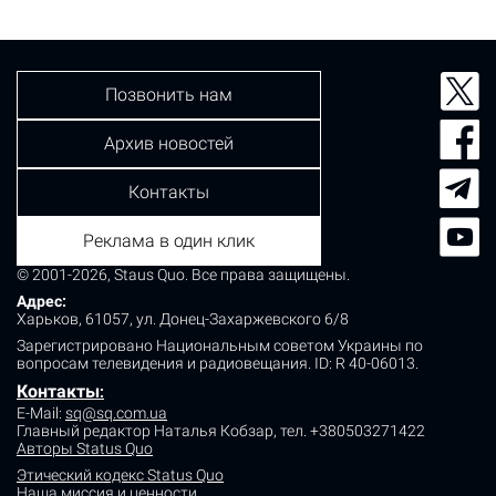
суда и учреждений исполнения наказаний.
Подавляющее большинство среди совершаемых
правонарушений…
Позвонить нам
Архив новостей
Контакты
Реклама в один клик
© 2001-2026, Staus Quo. Все права защищены.
Адрес:
Харьков, 61057, ул. Донец-Захаржевского 6/8
Зарегистрировано Национальным советом Украины по
вопросам телевидения и радиовещания.
ID: R 40-06013.
Контакты
:
E-Mail:
sq@sq.com.ua
Главный редактор Наталья Кобзар,
тел. +380503271422
Авторы Status Quo
Этический кодекс Status Quo
Наша миссия и ценности