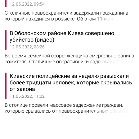
12.05.2022, 09:54
постоянно проводим работу по установлению
местонахождение лиц, скрывающихся…
Столичные правоохранители задержали гражданина,
который находился в розыске. Об этом 11 мая
сообщили в полиции Киева. За совершение
умышленного убийства суд первой инстанции
В Оболонском районе Киева совершено
приговорил фигуранта к пожизненному лишению
убийство (видео)
свободы. Однако во время рассмотрения
12.05.2022, 08:26
апелляционной жалобы обвиняемого выпустили из-
под стражи, изменив ему меру пресечения на личное
Во время семейной ссоры женщина смертельно ранила
обязательство. Злоумышленник…
сожителя. Столичные оперативники задержали 50-
летнюю злоумышленницу. Об этом 11 мая сообщили в
полиции Киева. “Мы провели первоочередные
Киевские полицейские за неделю разыскали
следственные действия и установили, что в квартире,
более тридцати человек, которые скрывались
кроме мужа и жены, никого не было. Кроме того,
от закона
накануне инцидента между ними возникла семейная
11.05.2022, 11:02
ссора, в результате которой правонарушительница…
В столице провели массовое задержание граждан,
которые срывались от правоохранительных органов.
Об этом сообщили в полиции Киева. Со 2 по 8 мая в
городе был задержан 31 гражданин. Задержанные
подозреваются в совершении преступлений и
скрывались от органов досудебного расследования,